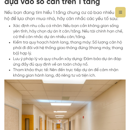
dựa vào số căn trên 1 tầng
Nếu bạn đang tìm hiểu 1 tầng chung cư có bao nhiều căn
hộ để lựa chọn mua nhà, hãy cân nhắc các yếu tố sau:
Xác định nhu cầu cá nhân: Nếu bạn cần không gian sống
yên tĩnh, hãy chọn dự án ít căn/tầng. Nếu tài chính hạn chế,
có thể cân nhắc dự án nhiều căn/tầng.
Kiểm tra quy hoạch hành lang, thang máy: Số lượng căn hộ
phải đi đôi với hệ thống giao thông đứng (thang máy, thang
bộ) hợp lý.
Lưu ý pháp lý và quy chuẩn xây dựng: Đảm bảo dự án đáp
ứng đầy đủ quy định về an toàn cháy nổ.
Tham khảo thực tế: Nên đến trực tiếp dự án để cảm nhận
không gian hành lang, độ riêng tư và tiện ích.