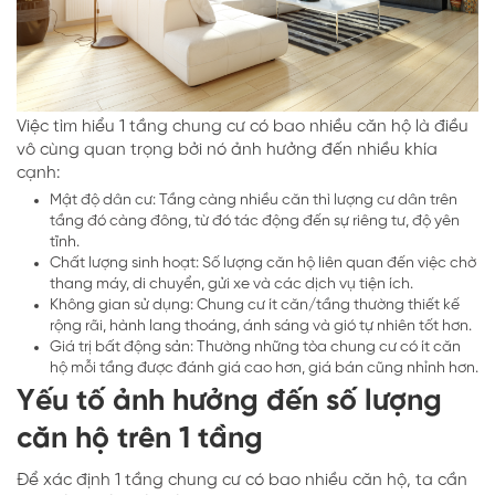
Việc tìm hiểu 1 tầng chung cư có bao nhiều căn hộ là điều
vô cùng quan trọng bởi nó ảnh hưởng đến nhiều khía
cạnh:
Mật độ dân cư: Tầng càng nhiều căn thì lượng cư dân trên
tầng đó càng đông, từ đó tác động đến sự riêng tư, độ yên
tĩnh.
Chất lượng sinh hoạt: Số lượng căn hộ liên quan đến việc chờ
thang máy, di chuyển, gửi xe và các dịch vụ tiện ích.
Không gian sử dụng: Chung cư ít căn/tầng thường thiết kế
rộng rãi, hành lang thoáng, ánh sáng và gió tự nhiên tốt hơn.
Giá trị bất động sản: Thường những tòa chung cư có ít căn
hộ mỗi tầng được đánh giá cao hơn, giá bán cũng nhỉnh hơn.
Yếu tố ảnh hưởng đến số lượng
căn hộ trên 1 tầng
Để xác định 1 tầng chung cư có bao nhiều căn hộ, ta cần