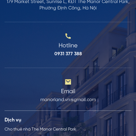
179 Market Street, Sunrise L, KĐT The Manor Central Park,
Phường Định Công, Hà Nội
Hotline
0931 377 388
Email
manorland.vn@gmail.com
Dịch vụ
Cho thuê nhà The Manor Central Park