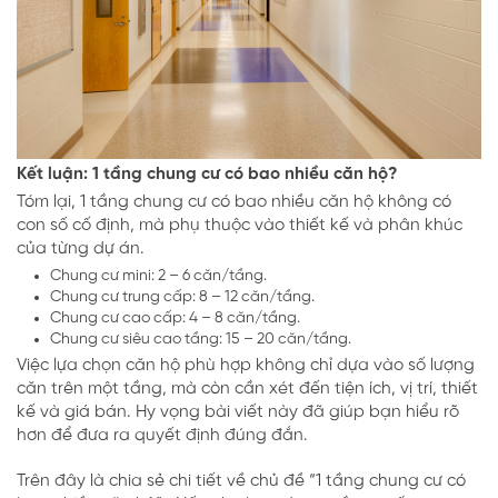
Kết luận: 1 tầng chung cư có bao nhiều căn hộ?
Tóm lại, 1 tầng chung cư có bao nhiều căn hộ không có
con số cố định, mà phụ thuộc vào thiết kế và phân khúc
của từng dự án.
Chung cư mini: 2 – 6 căn/tầng.
Chung cư trung cấp: 8 – 12 căn/tầng.
Chung cư cao cấp: 4 – 8 căn/tầng.
Chung cư siêu cao tầng: 15 – 20 căn/tầng.
Việc lựa chọn căn hộ phù hợp không chỉ dựa vào số lượng
căn trên một tầng, mà còn cần xét đến tiện ích, vị trí, thiết
kế và giá bán. Hy vọng bài viết này đã giúp bạn hiểu rõ
hơn để đưa ra quyết định đúng đắn.
Trên đây là chia sẻ chi tiết về chủ đề “1 tầng chung cư có