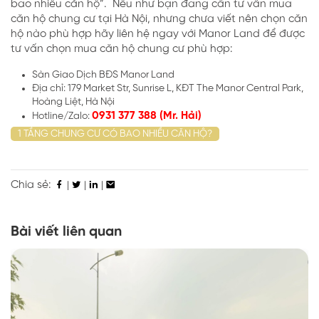
bao nhiều căn hộ”. Nếu như bạn đang cần tư vấn mua
căn hộ chung cư tại Hà Nội, nhưng chưa viết nên chọn căn
hộ nào phù hợp hãy liên hệ ngay với Manor Land để được
tư vấn chọn mua căn hộ chung cư phù hợp:
Sàn Giao Dịch BĐS Manor Land
Địa chỉ: 179 Market Str, Sunrise L, KĐT The Manor Central Park,
Hoàng Liệt, Hà Nội
0931 377 388 (Mr. Hải)
Hotline/Zalo:
1 TẦNG CHUNG CƯ CÓ BAO NHIỀU CĂN HỘ?
Chia sẻ:
|
|
|
Bài viết liên quan