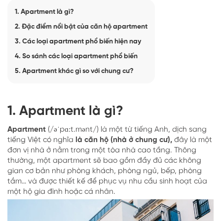
1. Apartment là gì?
2. Đặc điểm nổi bật của căn hộ apartment
3. Các loại apartment phổ biến hiện nay
4. So sánh các loại apartment phổ biến
5. Apartment khác gì so với chung cư?
1. Apartment là gì?
Apartment
(/əˈpɑːt.mənt/) là một từ tiếng Anh, dịch sang
tiếng Việt có nghĩa
là căn hộ (nhà ở chung cư),
đây là một
đơn vị nhà ở nằm trong một tòa nhà cao tầng. Thông
thường, một apartment sẽ bao gồm đầy đủ các không
gian cơ bản như phòng khách, phòng ngủ, bếp, phòng
tắm… và được thiết kế để phục vụ nhu cầu sinh hoạt của
một hộ gia đình hoặc cá nhân.