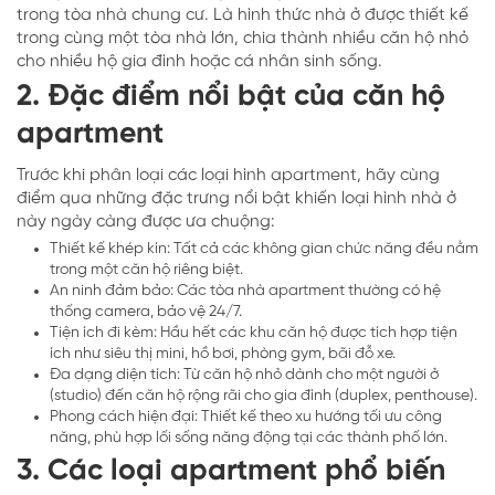
trong tòa nhà chung cư. Là hình thức nhà ở được thiết kế
trong cùng một tòa nhà lớn, chia thành nhiều căn hộ nhỏ
cho nhiều hộ gia đình hoặc cá nhân sinh sống.
2. Đặc điểm nổi bật của căn hộ
apartment
Trước khi phân loại các loại hình apartment, hãy cùng
điểm qua những đặc trưng nổi bật khiến loại hình nhà ở
này ngày càng được ưa chuộng:
Thiết kế khép kín: Tất cả các không gian chức năng đều nằm
trong một căn hộ riêng biệt.
An ninh đảm bảo: Các tòa nhà apartment thường có hệ
thống camera, bảo vệ 24/7.
Tiện ích đi kèm: Hầu hết các khu căn hộ được tích hợp tiện
ích như siêu thị mini, hồ bơi, phòng gym, bãi đỗ xe.
Đa dạng diện tích: Từ căn hộ nhỏ dành cho một người ở
(studio) đến căn hộ rộng rãi cho gia đình (duplex, penthouse).
Phong cách hiện đại: Thiết kế theo xu hướng tối ưu công
năng, phù hợp lối sống năng động tại các thành phố lớn.
3. Các loại apartment phổ biến