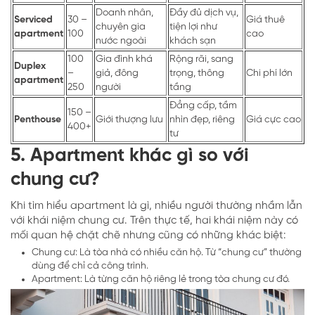
Doanh nhân,
Đầy đủ dịch vụ,
Serviced
30 –
Giá thuê
chuyên gia
tiện lợi như
apartment
100
cao
nước ngoài
khách sạn
100
Gia đình khá
Rộng rãi, sang
Duplex
–
giả, đông
trọng, thông
Chi phí lớn
apartment
250
người
tầng
Đẳng cấp, tầm
150 –
Penthouse
Giới thượng lưu
nhìn đẹp, riêng
Giá cực cao
400+
tư
5. Apartment khác gì so với
chung cư?
Khi tìm hiểu apartment là gì, nhiều người thường nhầm lẫn
với khái niệm chung cư. Trên thực tế, hai khái niệm này có
mối quan hệ chặt chẽ nhưng cũng có những khác biệt:
Chung cư: Là tòa nhà có nhiều căn hộ. Từ “chung cư” thường
dùng để chỉ cả công trình.
Apartment: Là từng căn hộ riêng lẻ trong tòa chung cư đó.