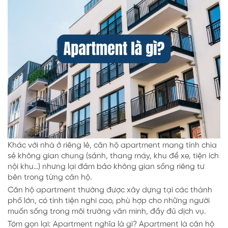
Khác với nhà ở riêng lẻ, căn hộ apartment mang tính chia
sẻ không gian chung (sảnh, thang máy, khu để xe, tiện ích
nội khu…) nhưng lại đảm bảo không gian sống riêng tư
bên trong từng căn hộ.
Căn hộ apartment thường được xây dựng tại các thành
phố lớn, có tính tiện nghi cao, phù hợp cho những người
muốn sống trong môi trường văn minh, đầy đủ dịch vụ.
Tóm gọn lại: Apartment nghĩa là gì? Apartment là căn hộ