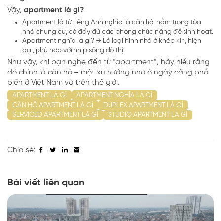
Vậy,
apartment là gì?
Apartment là từ tiếng Anh nghĩa là căn hộ, nằm trong tòa
nhà chung cư, có đầy đủ các phòng chức năng để sinh hoạt.
Apartment nghĩa là gì? → Là loại hình nhà ở khép kín, hiện
đại, phù hợp với nhịp sống đô thị.
Như vậy, khi bạn nghe đến từ “apartment”, hãy hiểu rằng
đó chính là căn hộ – một xu hướng nhà ở ngày càng phổ
biến ở Việt Nam và trên thế giới.
APARTMENT LÀ GÌ
APARTMENT NGHĨA LÀ GÌ
CĂN HỘ APARTMENT LÀ GÌ
DUPLEX APARTMENT LÀ GÌ
SERVICED APARTMENT LÀ GÌ
STUDIO APARTMENT LÀ GÌ
Chia sẻ:
|
|
|
Bài viết liên quan