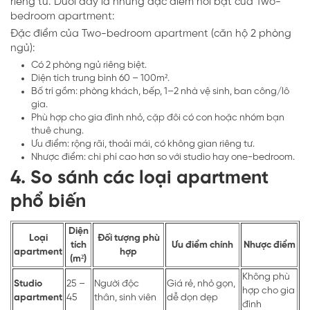
riêng tư. Dưới đây là những đặc điểm nổi bật của Two-
bedroom apartment:
Đặc điểm của Two-bedroom apartment (căn hộ 2 phòng
ngủ):
Có 2 phòng ngủ riêng biệt.
Diện tích trung bình 60 – 100m².
Bố trí gồm: phòng khách, bếp, 1–2 nhà vệ sinh, ban công/lô
gia.
Phù hợp cho gia đình nhỏ, cặp đôi có con hoặc nhóm bạn
thuê chung.
Ưu điểm: rộng rãi, thoải mái, có không gian riêng tư.
Nhược điểm: chi phí cao hơn so với studio hay one-bedroom.
4. So sánh các loại apartment
phổ biến
Diện
Loại
Đối tượng phù
tích
Ưu điểm chính
Nhược điểm
apartment
hợp
(m²)
Không phù
Studio
25 –
Người độc
Giá rẻ, nhỏ gọn,
hợp cho gia
apartment
45
thân, sinh viên
dễ dọn dẹp
đình