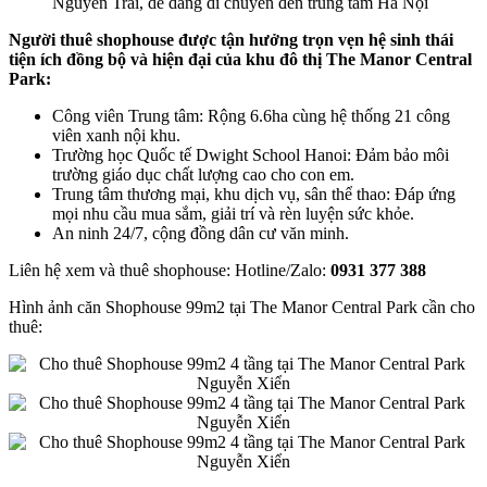
Nguyễn Trãi, dễ dàng di chuyển đến trung tâm Hà Nội
Người thuê shophouse được tận hưởng trọn vẹn hệ sinh thái
tiện ích đồng bộ và hiện đại của khu đô thị The Manor Central
Park:
Công viên Trung tâm: Rộng 6.6ha cùng hệ thống 21 công
viên xanh nội khu.
Trường học Quốc tế Dwight School Hanoi: Đảm bảo môi
trường giáo dục chất lượng cao cho con em.
Trung tâm thương mại, khu dịch vụ, sân thể thao: Đáp ứng
mọi nhu cầu mua sắm, giải trí và rèn luyện sức khỏe.
An ninh 24/7, cộng đồng dân cư văn minh.
Liên hệ xem và thuê shophouse: Hotline/Zalo:
0931 377 388
Hình ảnh căn Shophouse 99m2 tại The Manor Central Park cần cho
thuê: