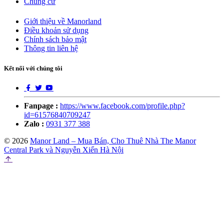
Chung cư
Giới thiệu về Manorland
Điều khoản sử dụng
Chính sách bảo mật
Thông tin liên hệ
Kết nối với chúng tôi
Fanpage :
https://www.facebook.com/profile.php?
id=61576840709247
Zalo :
0931 377 388
© 2026
Manor Land – Mua Bán, Cho Thuê Nhà The Manor
Central Park và Nguyễn Xiển Hà Nội