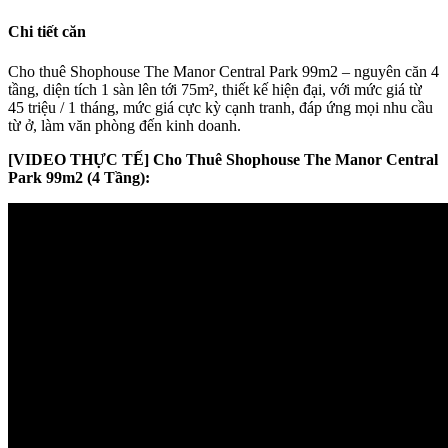
Chi tiết căn
Cho thuê Shophouse The Manor Central Park 99m2 – nguyên căn 4
tầng, diện tích 1 sàn lên tới 75m², thiết kế hiện đại, với mức giá từ
45 triệu / 1 tháng, mức giá cực kỳ cạnh tranh, đáp ứng mọi nhu cầu
từ ở, làm văn phòng đến kinh doanh.
[VIDEO THỰC TẾ] Cho Thuê Shophouse The Manor Central
Park 99m2 (4 Tầng):