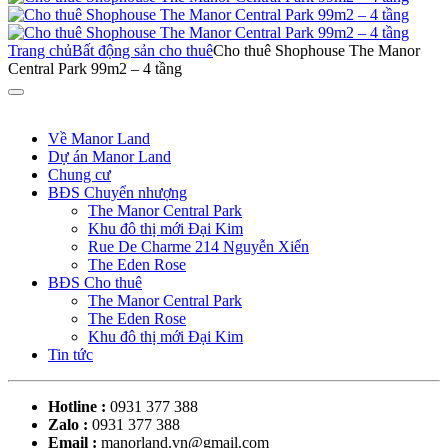
Trang chủ
Bất động sản cho thuê
Cho thuê Shophouse The Manor
Central Park 99m2 – 4 tầng
Về Manor Land
Dự án Manor Land
Chung cư
BĐS Chuyển nhượng
The Manor Central Park
Khu đô thị mới Đại Kim
Rue De Charme 214 Nguyễn Xiển
The Eden Rose
BĐS Cho thuê
The Manor Central Park
The Eden Rose
Khu đô thị mới Đại Kim
Tin tức
Hotline :
0931 377 388
Zalo :
0931 377 388
Email :
manorland.vn@gmail.com