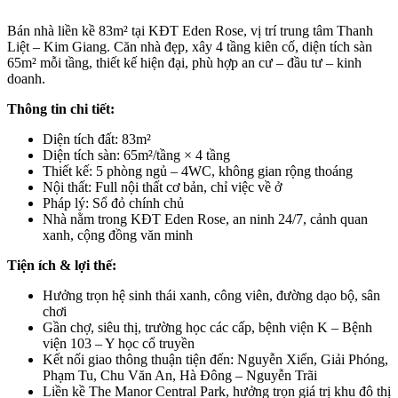
Bán nhà liền kề 83m² tại KĐT Eden Rose, vị trí trung tâm Thanh
Liệt – Kim Giang. Căn nhà đẹp, xây 4 tầng kiên cố, diện tích sàn
65m² mỗi tầng, thiết kế hiện đại, phù hợp an cư – đầu tư – kinh
doanh.
Thông tin chi tiết:
Diện tích đất: 83m²
Diện tích sàn: 65m²/tầng × 4 tầng
Thiết kế: 5 phòng ngủ – 4WC, không gian rộng thoáng
Nội thất: Full nội thất cơ bản, chỉ việc về ở
Pháp lý: Sổ đỏ chính chủ
Nhà nằm trong KĐT Eden Rose, an ninh 24/7, cảnh quan
xanh, cộng đồng văn minh
Tiện ích & lợi thế:
Hưởng trọn hệ sinh thái xanh, công viên, đường dạo bộ, sân
chơi
Gần chợ, siêu thị, trường học các cấp, bệnh viện K – Bệnh
viện 103 – Y học cổ truyền
Kết nối giao thông thuận tiện đến: Nguyễn Xiển, Giải Phóng,
Phạm Tu, Chu Văn An, Hà Đông – Nguyễn Trãi
Liền kề The Manor Central Park, hưởng trọn giá trị khu đô thị