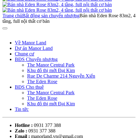
Trang chủ
Bất động sản chuyển nhượng
Bán nhà Eden Rose 83m2, 4
tầng, full nội thất cơ bản
Về Manor Land
Dự án Manor Land
Chung cư
BĐS Chuyển nhượng
The Manor Central Park
Khu đô thị mới Đại Kim
Rue De Charme 214 Nguyễn Xiển
The Eden Rose
BĐS Cho thuê
The Manor Central Park
The Eden Rose
Khu đô thị mới Đại Kim
Tin tức
Hotline :
0931 377 388
Zalo :
0931 377 388
Email :
manorland.vn@gmail.com