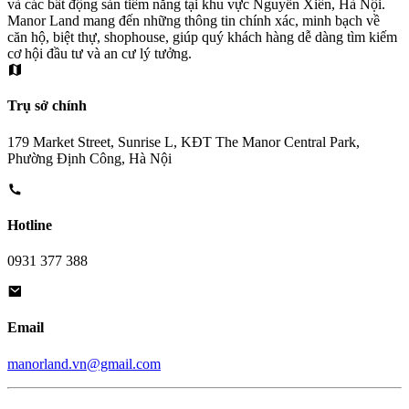
và các bất động sản tiềm năng tại khu vực Nguyễn Xiển, Hà Nội.
Manor Land mang đến những thông tin chính xác, minh bạch về
căn hộ, biệt thự, shophouse, giúp quý khách hàng dễ dàng tìm kiếm
cơ hội đầu tư và an cư lý tưởng.
Trụ sở chính
179 Market Street, Sunrise L, KĐT The Manor Central Park,
Phường Định Công, Hà Nội
Hotline
0931 377 388
Email
manorland.vn@gmail.com