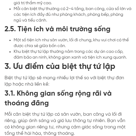
giá trị thẩm mỹ cao.
Mỗi căn biệt thự thường có 2–4 tầng, ban công, cửa sổ lớn và
các tiện ích đầy đủ như phòng khách, phòng bếp, phòng
ngủ và tiểu cảnh.
2.5. Tiện ích và môi trường sống
Một số tiện ích như sân vườn, lối đi chung, khu vui chơi có thể
được chia sẻ giữa bốn căn.
Khu biệt thự tứ lập thường nằm trong các dự án cao cấp,
đảm bảo an ninh, không gian xanh và tiện ích xung quanh.
3. Ưu điểm của biệt thự tứ lập
Biệt thự tứ lập sẽ mang nhiều lợi thế so với biệt thự đơn
lập hoặc nhà liền kề:
3.1. Không gian sống rộng rãi và
thoáng đãng
Mỗi căn biệt thự tứ lập có sân vườn, ban công và lối đi
riêng, giúp ánh sáng và gió lưu thông tự nhiên. Bạn vẫn
có không gian riêng tư, nhưng cảm giác sống trong một
tổng thể hài hòa, thông thoáng.