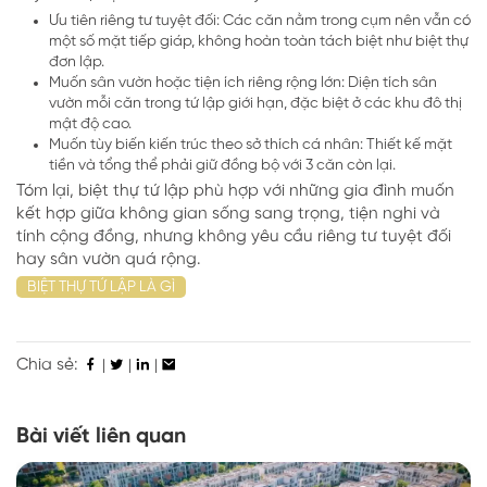
Ưu tiên riêng tư tuyệt đối: Các căn nằm trong cụm nên vẫn có
một số mặt tiếp giáp, không hoàn toàn tách biệt như biệt thự
đơn lập.
Muốn sân vườn hoặc tiện ích riêng rộng lớn: Diện tích sân
vườn mỗi căn trong tứ lập giới hạn, đặc biệt ở các khu đô thị
mật độ cao.
Muốn tùy biến kiến trúc theo sở thích cá nhân: Thiết kế mặt
tiền và tổng thể phải giữ đồng bộ với 3 căn còn lại.
Tóm lại, biệt thự tứ lập phù hợp với những gia đình muốn
kết hợp giữa không gian sống sang trọng, tiện nghi và
tính cộng đồng, nhưng không yêu cầu riêng tư tuyệt đối
hay sân vườn quá rộng.
BIỆT THỰ TỨ LẬP LÀ GÌ
Chia sẻ:
|
|
|
Bài viết liên quan