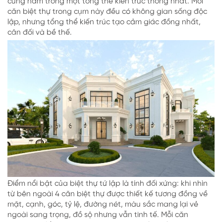
cùng nằm trong một tổng thể kiến trúc thống nhất. Mỗi
căn biệt thự trong cụm này đều có không gian sống độc
lập, nhưng tổng thể kiến trúc tạo cảm giác đồng nhất,
cân đối và bề thế.
Điểm nổi bật của biệt thự tứ lập là tính đối xứng: khi nhìn
từ bên ngoài 4 căn biệt thự được thiết kế tương đồng về
mặt, cạnh, góc, tỷ lệ, đường nét, màu sắc mang lại vẻ
ngoài sang trọng, đồ sộ nhưng vẫn tinh tế. Mỗi căn