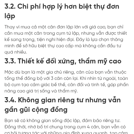
3.2. Chi phí hợp lý hơn biệt thự đơn
lập
Thay vì mua cả một căn đơn lập lớn với giá cao, bạn chỉ
cần mua một căn trong cụm tứ lập, nhưng vẫn được thiết
kế sang trọng, tiện nghi hiện đại. Đây là lựa chọn thông
minh để sở hữu biệt thự cao cấp mà không cần đầu tư
quá nhiều.
3.3. Thiết kế đối xứng, thẩm mỹ cao
Mặc dù bạn là một gia chủ riêng, căn của bạn vẫn thuộc
tổng thể đồng bộ với 3 căn còn lại. Khi nhìn từ ngoài, toàn
bộ cụm tạo cảm giác bề thế, cân đối và tinh tế, góp phần
nâng cao giá trị sống và thẩm mỹ.
3.4. Không gian riêng tư nhưng vẫn
gần gũi cộng đồng
Bạn sẽ có không gian sống độc lập, đảm bảo riêng tư.
Đồng thời, nhờ bố trí chung trong cụm 4 căn, bạn vẫn có
cơ hội tương tác với những gia đình xung quanh, tạo cảm