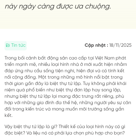
này ngày càng được ưa chuộng.
Tin tức
Cập nhật :
18/11/2025
Trong bối cảnh bất động sản cao cấp tại Việt Nam phát
triển mạnh mẽ, nhiều loại hình nhà ở mới xuất hiện nhằm
đáp ứng nhu cầu sống tiện nghi, hiện đại và có tính kết
nối cộng đồng. Một trong những mô hình nổi bật trong
thời gian gần đây là biệt thự tứ lập. Tuy không phải khái
niệm quá phổ biến như biệt thự đơn lập hay song lập,
nhưng biệt thự tứ lập lại mang đặc trưng rất riêng, phù
hợp với những gia đình đa thế hệ, những người yêu sự cân
đối trong kiến trúc và mong muốn môi trường sống gắn
kết.
Vậy biệt thự tứ lập là gì? Thiết kế của loại hình này có gì
đặc biệt? Và liệu nó có phải lựa chọn phù hợp cho bạn?