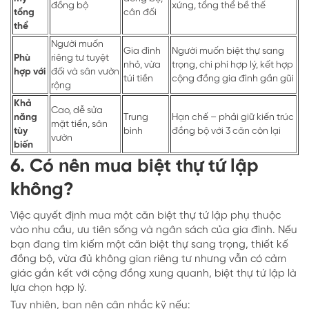
đồng bộ
xứng, tổng thể bề thế
tổng
cân đối
thể
Người muốn
Gia đình
Người muốn biệt thự sang
Phù
riêng tư tuyệt
nhỏ, vừa
trọng, chi phí hợp lý, kết hợp
hợp với
đối và sân vườn
túi tiền
cộng đồng gia đình gần gũi
rộng
Khả
Cao, dễ sửa
năng
Trung
Hạn chế – phải giữ kiến trúc
mặt tiền, sân
tùy
bình
đồng bộ với 3 căn còn lại
vườn
biến
6. Có nên mua biệt thự tứ lập
không?
Việc quyết định mua một căn biệt thự tứ lập phụ thuộc
vào nhu cầu, ưu tiên sống và ngân sách của gia đình. Nếu
bạn đang tìm kiếm một căn biệt thự sang trọng, thiết kế
đồng bộ, vừa đủ không gian riêng tư nhưng vẫn có cảm
giác gắn kết với cộng đồng xung quanh, biệt thự tứ lập là
lựa chọn hợp lý.
Tuy nhiên, bạn nên cân nhắc kỹ nếu: