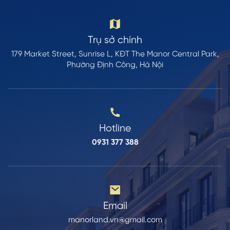
Trụ sở chính
179 Market Street, Sunrise L, KĐT The Manor Central Park,
Phường Định Công, Hà Nội
Hotline
0931 377 388
Email
manorland.vn@gmail.com