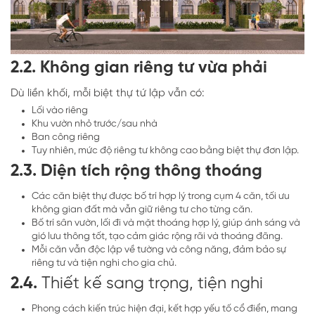
2.2. Không gian riêng tư vừa phải
Dù liền khối, mỗi biệt thự tứ lập vẫn có:
Lối vào riêng
Khu vườn nhỏ trước/sau nhà
Ban công riêng
Tuy nhiên, mức độ riêng tư không cao bằng biệt thự đơn lập.
2.3. Diện tích rộng thông thoáng
Các căn biệt thự được bố trí hợp lý trong cụm 4 căn, tối ưu
không gian đất mà vẫn giữ riêng tư cho từng căn.
Bố trí sân vườn, lối đi và mặt thoáng hợp lý, giúp ánh sáng và
gió lưu thông tốt, tạo cảm giác rộng rãi và thoáng đãng.
Mỗi căn vẫn độc lập về tường và công năng, đảm bảo sự
riêng tư và tiện nghi cho gia chủ.
2.4.
Thiết kế sang trọng, tiện nghi
Phong cách kiến trúc hiện đại, kết hợp yếu tố cổ điển, mang