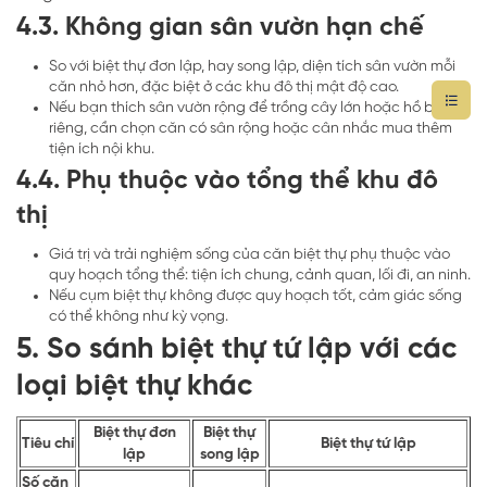
4.3. Không gian sân vườn hạn chế
So với biệt thự đơn lập, hay song lập, diện tích sân vườn mỗi
căn nhỏ hơn, đặc biệt ở các khu đô thị mật độ cao.
Nếu bạn thích sân vườn rộng để trồng cây lớn hoặc hồ bơi
riêng, cần chọn căn có sân rộng hoặc cân nhắc mua thêm
tiện ích nội khu.
4.4. Phụ thuộc vào tổng thể khu đô
thị
Giá trị và trải nghiệm sống của căn biệt thự phụ thuộc vào
quy hoạch tổng thể: tiện ích chung, cảnh quan, lối đi, an ninh.
Nếu cụm biệt thự không được quy hoạch tốt, cảm giác sống
có thể không như kỳ vọng.
5. So sánh biệt thự tứ lập với các
loại biệt thự khác
Biệt thự đơn
Biệt thự
Tiêu chí
Biệt thự tứ lập
lập
song lập
Số căn