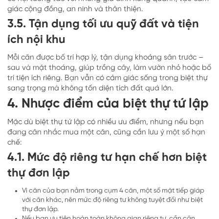
giác cộng đồng, an ninh và thân thiện.
3.5. Tận dụng tối ưu quỹ đất và tiện
ích nội khu
Mỗi căn được bố trí hợp lý, tận dụng khoảng sân trước –
sau và mặt thoáng, giúp trồng cây, làm vườn nhỏ hoặc bố
trí tiện ích riêng. Bạn vẫn có cảm giác sống trong biệt thự
sang trọng mà không tốn diện tích đất quá lớn.
4. Nhược điểm của biệt thự tứ lập
Mặc dù biệt thự tứ lập có nhiều ưu điểm, nhưng nếu bạn
đang cân nhắc mua một căn, cũng cần lưu ý một số hạn
chế:
4.1. Mức độ riêng tư hạn chế hơn biệt
thự đơn lập
Vì căn của bạn nằm trong cụm 4 căn, một số mặt tiếp giáp
với căn khác, nên mức độ riêng tư không tuyệt đối như biệt
thự đơn lập.
Nếu bạn ưu tiên hoàn toàn không gian riêng tư, cần cân