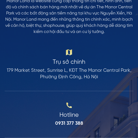
Manor Land là website cung cấp thông tin chi tiết, hình ảnh, tiến
độ và chính sách bán hàng mới nhất về dự án The Manor Central
Park và các bất động sản tiềm năng tại khu vực Nguyễn Xiển, Hà
Nội. Manor Land mang đến những thông tin chính xác, minh bạch
về căn hộ, biệt thự, shophouse, giúp quý khách hàng dễ dàng tìm
kiếm cơ hội đầu tư và an cư lý tưởng.
Trụ sở chính
179 Market Street, Sunrise L, KĐT The Manor Central Park,
Phường Định Công, Hà Nội
Hotline
0931 377 388