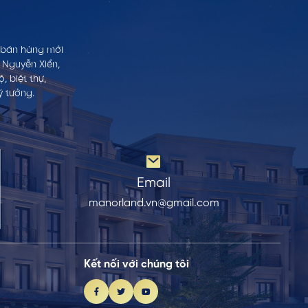
h bán hàng mới
 Nguyễn Xiển,
 biệt thự,
ý tưởng.
Email
manorland.vn@gmail.com
Kết nối với chúng tôi