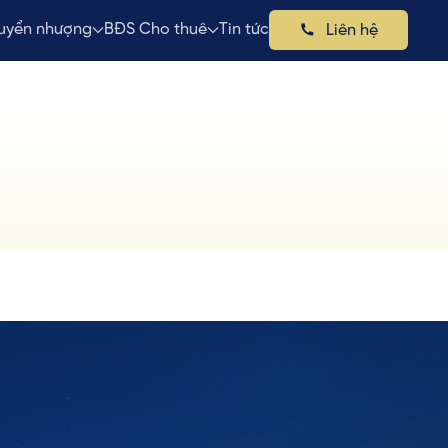
uyển nhượng
BĐS Cho thuê
Tin tức
Liên hệ