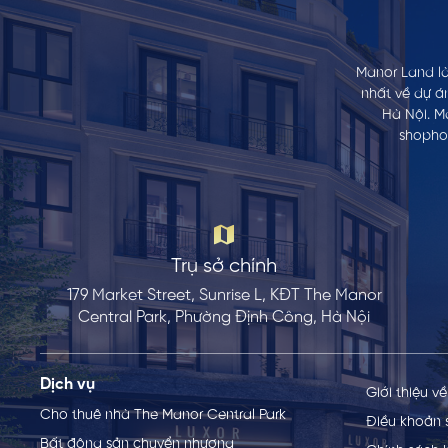
Manor Land là
nhất về dự á
Hà Nội. M
shophou
Trụ sở chính
179 Market Street, Sunrise L, KĐT The Manor
Central Park, Phường Định Công, Hà Nội
Dịch vụ
Giới thiệu v
Cho thuê nhà The Manor Central Park
Điều khoản 
Bất động sản chuyển nhượng