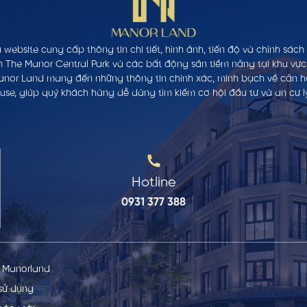
 website cung cấp thông tin chi tiết, hình ảnh, tiến độ và chính sác
n The Manor Central Park và các bất động sản tiềm năng tại khu vực
anor Land mang đến những thông tin chính xác, minh bạch về căn hộ,
se, giúp quý khách hàng dễ dàng tìm kiếm cơ hội đầu tư và an cư l
Hotline
0931 377 388
ề Manorland
sử dụng