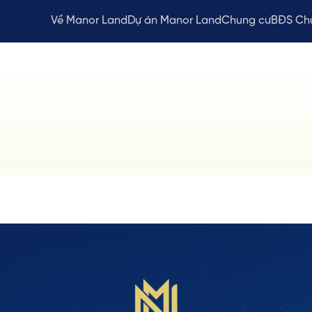
Về Manor Land
Dự án Manor Land
Chung cư
BĐS Ch