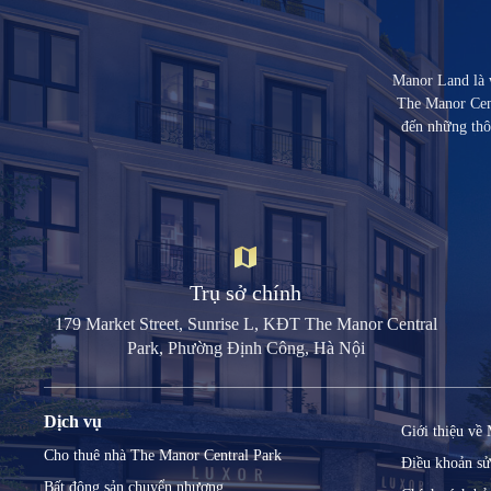
Manor Land là w
The Manor Cent
đến những thô
Trụ sở chính
179 Market Street, Sunrise L, KĐT The Manor Central
Park, Phường Định Công, Hà Nội
Dịch vụ
Giới thiệu về
Cho thuê nhà The Manor Central Park
Điều khoản s
Bất động sản chuyển nhượng