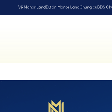
Về Manor Land
Dự án Manor Land
Chung cư
BĐS Ch