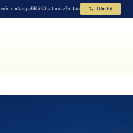
uyển nhượng
BĐS Cho thuê
Tin tức
Liên hệ