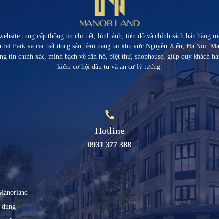
ebsite cung cấp thông tin chi tiết, hình ảnh, tiến độ và chính sách bán hàng m
ral Park và các bất động sản tiềm năng tại khu vực Nguyễn Xiển, Hà Nội. 
ng tin chính xác, minh bạch về căn hộ, biệt thự, shophouse, giúp quý khách hà
kiếm cơ hội đầu tư và an cư lý tưởng.
Hotline
0931 377 388
 Manorland
ử dụng