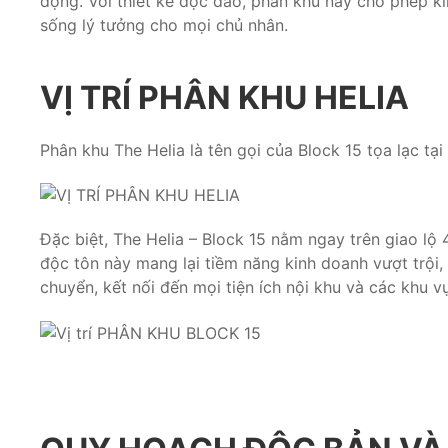
động. Với thiết kế độc đáo, phân khu này cho phép ki
sống lý tưởng cho mọi chủ nhân.
VỊ TRÍ PHÂN KHU HELIA
Phân khu The Helia là tên gọi của Block 15 tọa lạc tạ
Đặc biệt, The Helia – Block 15 nằm ngay trên giao lộ
độc tôn này mang lại tiềm năng kinh doanh vượt trội,
chuyển, kết nối đến mọi tiện ích nội khu và các khu v