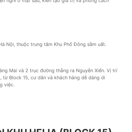
n nghi ở mặt sau, kiến tạo giá trị và phong cách
rk Hà Nội, thuộc trung tâm Khu Phố Đông sầm uất.
àng Mai và 2 trục đường thẳng ra Nguyễn Xiển. Vị trí
, từ Block 15, cư dân và khách hàng dễ dàng di
g việc.