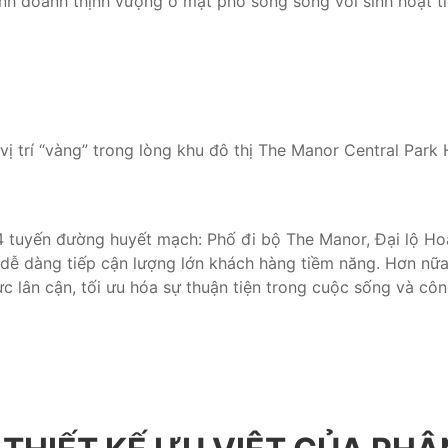
nh doanh thịnh vượng ở mặt phố song song với sinh hoạt tiệ
i vị trí “vàng” trong lòng khu đô thị The Manor Central Pa
 4 tuyến đường huyết mạch: Phố đi bộ The Manor, Đại lộ Ho
 dễ dàng tiếp cận lượng lớn khách hàng tiềm năng. Hơn nữa
ực lân cận, tối ưu hóa sự thuận tiện trong cuộc sống và côn