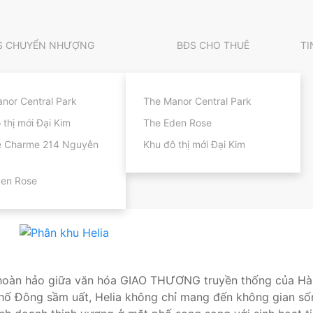
S CHUYỂN NHƯỢNG
BĐS CHO THUÊ
TI
nor Central Park
The Manor Central Park
 thị mới Đại Kim
The Eden Rose
e Charme 214 Nguyễn
Khu đô thị mới Đại Kim
den Rose
hợp hoàn hảo giữa văn hóa GIAO THƯƠNG truyền thống của 
u Phố Đông sầm uất, Helia không chỉ mang đến không gian s