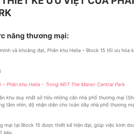
HIẾT KẾ ƯU VIỆT CỦA PHÂN
RK
ức năng thương mại:
minh và khoảng đạt, Phân khu Helia – Block 15 tối ưu hóa kh
– Phân khu Helia – Trong KĐT The Manor Central Park
ân khu duy nhất sở hữu những căn nhà phố thương mại (Sho
ăng tầm nhìn, độ nhận diện cho toàn dãy nhà phố thương mạ
g mại tại Block 15 được thiết kế hiện đại, giúp việc kinh 
t sau.