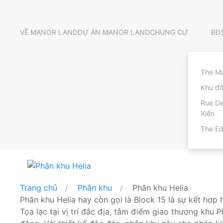
VỀ MANOR LAND
DỰ ÁN MANOR LAND
CHUNG CƯ
BĐ
The Ma
Khu đô
Rue D
Xiển
The E
Trang chủ
Phân khu
Phân khu Helia
Phân khu Helia hay còn gọi là Block 15 là sự kết 
Tọa lạc tại vị trí đắc địa, tâm điểm giao thương kh