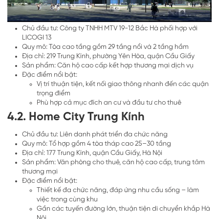
Chủ đầu tư: Công ty TNHH MTV 19-12 Bắc Hà phối hợp với
LICOGI 13
Quy mô: Tòa cao tầng gồm 29 tầng nổi và 2 tầng hầm
Địa chỉ: 219 Trung Kính, phường Yên Hòa, quận Cầu Giấy
Sản phẩm: Căn hộ cao cấp kết hợp thương mại dịch vụ
Đặc điểm nổi bật:
Vị trí thuận tiện, kết nối giao thông nhanh đến các quận
trọng điểm
Phù hợp cả mục đích an cư và đầu tư cho thuê
4.2. Home City Trung Kính
Chủ đầu tư: Liên danh phát triển đa chức năng
Quy mô: Tổ hợp gồm 4 tòa tháp cao 25–30 tầng
Địa chỉ: 177 Trung Kính, quận Cầu Giấy, Hà Nội
Sản phẩm: Văn phòng cho thuê, căn hộ cao cấp, trung tâm
thương mại
Đặc điểm nổi bật:
Thiết kế đa chức năng, đáp ứng nhu cầu sống – làm
việc trong cùng khu
Gần các tuyến đường lớn, thuận tiện di chuyển khắp Hà
Nội