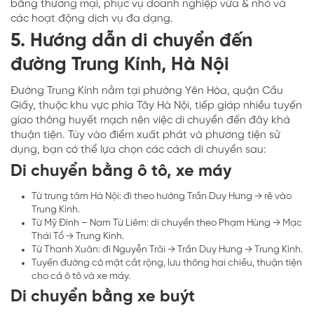
bằng thương mại, phục vụ doanh nghiệp vừa & nhỏ và
các hoạt động dịch vụ đa dạng.
5. Hướng dẫn di chuyển đến
đường Trung Kính, Hà Nội
Đường Trung Kính nằm tại phường Yên Hòa, quận Cầu
Giấy, thuộc khu vực phía Tây Hà Nội, tiếp giáp nhiều tuyến
giao thông huyết mạch nên việc di chuyển đến đây khá
thuận tiện. Tùy vào điểm xuất phát và phương tiện sử
dụng, bạn có thể lựa chọn các cách di chuyển sau:
Di chuyển bằng ô tô, xe máy
Từ trung tâm Hà Nội: đi theo hướng Trần Duy Hưng → rẽ vào
Trung Kính.
Từ Mỹ Đình – Nam Từ Liêm: di chuyển theo Phạm Hùng → Mạc
Thái Tổ → Trung Kính.
Từ Thanh Xuân: đi Nguyễn Trãi → Trần Duy Hưng → Trung Kính.
Tuyến đường có mặt cắt rộng, lưu thông hai chiều, thuận tiện
cho cả ô tô và xe máy.
Di chuyển bằng xe buýt