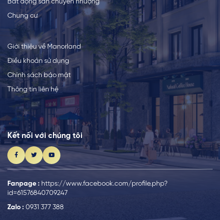
Bất động sản chuyển nhượng
Chung cư
Giới thiệu về Manorland
Điều khoản sử dụng
Chính sách bảo mật
Thông tin liên hệ
Kết nối với chúng tôi
Fanpage :
https://www.facebook.com/profile.php?
id=61576840709247
Zalo :
0931 377 388