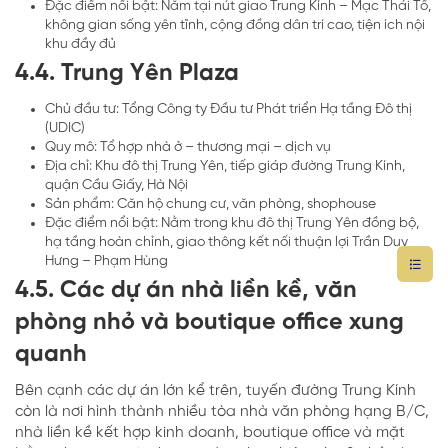
Đặc điểm nổi bật: Nằm tại nút giao Trung Kính – Mạc Thái Tổ,
không gian sống yên tĩnh, cộng đồng dân trí cao, tiện ích nội
khu đầy đủ
4.4. Trung Yên Plaza
Chủ đầu tư: Tổng Công ty Đầu tư Phát triển Hạ tầng Đô thị
(UDIC)
Quy mô: Tổ hợp nhà ở – thương mại – dịch vụ
Địa chỉ: Khu đô thị Trung Yên, tiếp giáp đường Trung Kính,
quận Cầu Giấy, Hà Nội
Sản phẩm: Căn hộ chung cư, văn phòng, shophouse
Đặc điểm nổi bật: Nằm trong khu đô thị Trung Yên đồng bộ,
hạ tầng hoàn chỉnh, giao thông kết nối thuận lợi Trần Duy
Hưng – Phạm Hùng
4.5. Các dự án nhà liền kề, văn
phòng nhỏ và boutique office xung
quanh
Bên cạnh các dự án lớn kể trên, tuyến đường Trung Kính
còn là nơi hình thành nhiều tòa nhà văn phòng hạng B/C,
nhà liền kề kết hợp kinh doanh, boutique office và mặt