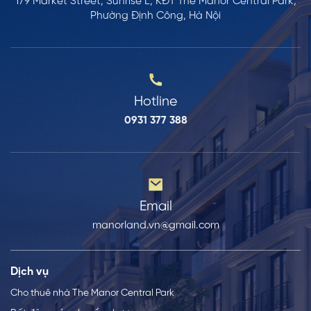
179 Market Street, Sunrise L, KĐT The Manor Central Park,
Phường Định Công, Hà Nội
Hotline
0931 377 388
Email
manorland.vn@gmail.com
Dịch vụ
Cho thuê nhà The Manor Central Park