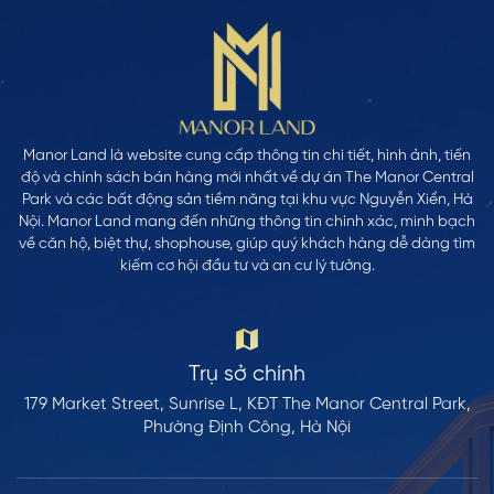
Manor Land là website cung cấp thông tin chi tiết, hình ảnh, tiến
độ và chính sách bán hàng mới nhất về dự án The Manor Central
Park và các bất động sản tiềm năng tại khu vực Nguyễn Xiển, Hà
Nội. Manor Land mang đến những thông tin chính xác, minh bạch
về căn hộ, biệt thự, shophouse, giúp quý khách hàng dễ dàng tìm
kiếm cơ hội đầu tư và an cư lý tưởng.
Trụ sở chính
179 Market Street, Sunrise L, KĐT The Manor Central Park,
Phường Định Công, Hà Nội