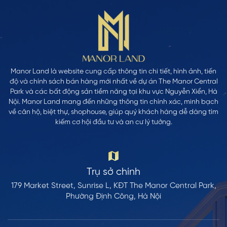
Manor Land là website cung cấp thông tin chi tiết, hình ảnh, tiến
độ và chính sách bán hàng mới nhất về dự án The Manor Central
Park và các bất động sản tiềm năng tại khu vực Nguyễn Xiển, Hà
Nội. Manor Land mang đến những thông tin chính xác, minh bạch
về căn hộ, biệt thự, shophouse, giúp quý khách hàng dễ dàng tìm
kiếm cơ hội đầu tư và an cư lý tưởng.
Trụ sở chính
179 Market Street, Sunrise L, KĐT The Manor Central Park,
Phường Định Công, Hà Nội