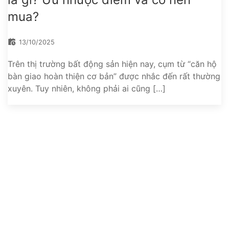
mua?
13/10/2025
Trên thị trường bất động sản hiện nay, cụm từ “căn hộ
bàn giao hoàn thiện cơ bản” được nhắc đến rất thường
le.php?
xuyên. Tuy nhiên, không phải ai cũng […]
Manor Land là website cung cấp thông tin chi tiết, hình
ảnh, tiến độ và chính sách bán hàng mới nhất về dự án
The Manor Central Park và các bất động sản tiềm