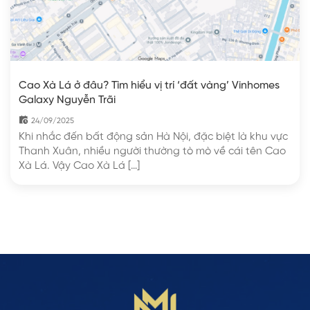
Cao Xà Lá ở đâu? Tìm hiểu vị trí ‘đất vàng’ Vinhomes
Galaxy Nguyễn Trãi
24/09/2025
Khi nhắc đến bất động sản Hà Nội, đặc biệt là khu vực
Thanh Xuân, nhiều người thường tò mò về cái tên Cao
Xà Lá. Vậy Cao Xà Lá […]