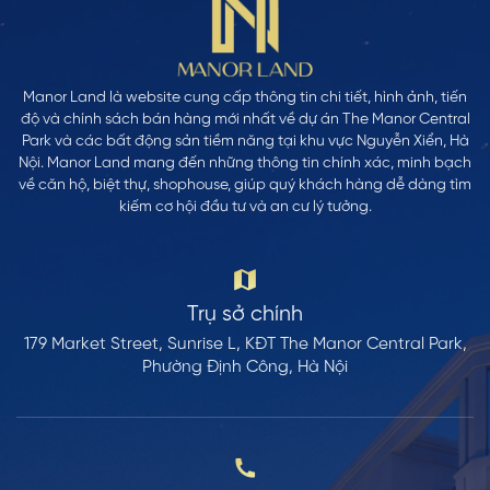
Manor Land là website cung cấp thông tin chi tiết, hình ảnh, tiến
độ và chính sách bán hàng mới nhất về dự án The Manor Central
Park và các bất động sản tiềm năng tại khu vực Nguyễn Xiển, Hà
Nội. Manor Land mang đến những thông tin chính xác, minh bạch
về căn hộ, biệt thự, shophouse, giúp quý khách hàng dễ dàng tìm
kiếm cơ hội đầu tư và an cư lý tưởng.
Trụ sở chính
179 Market Street, Sunrise L, KĐT The Manor Central Park,
Phường Định Công, Hà Nội