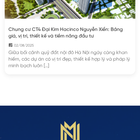
Chung cư CT4 Đại Kim Hacinco Nguyễn Xiển: Bảng
giá, vị trí, thiết kế và tiềm năng đầu tư
02/08/2025
Giữa bối cảnh quỹ đất nội đô Hà Nội ngày càng khan
hiếm, các dự án có vị trí đẹp, thiết kế hợp lý và pháp lý
minh bạch luôn […]