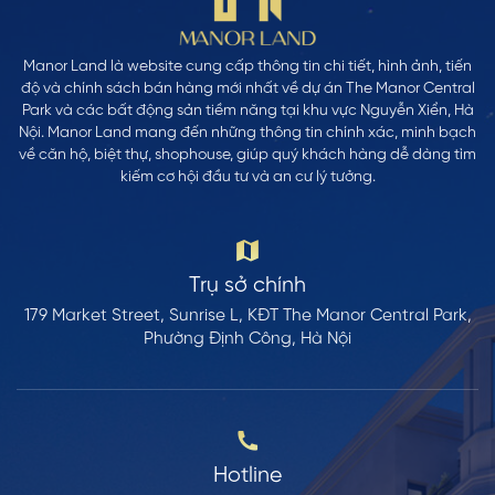
Manor Land là website cung cấp thông tin chi tiết, hình ảnh, tiến
độ và chính sách bán hàng mới nhất về dự án The Manor Central
Park và các bất động sản tiềm năng tại khu vực Nguyễn Xiển, Hà
Nội. Manor Land mang đến những thông tin chính xác, minh bạch
về căn hộ, biệt thự, shophouse, giúp quý khách hàng dễ dàng tìm
kiếm cơ hội đầu tư và an cư lý tưởng.
Trụ sở chính
179 Market Street, Sunrise L, KĐT The Manor Central Park,
Phường Định Công, Hà Nội
Hotline