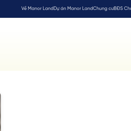
Về Manor Land
Dự án Manor Land
Chung cư
BĐS Ch