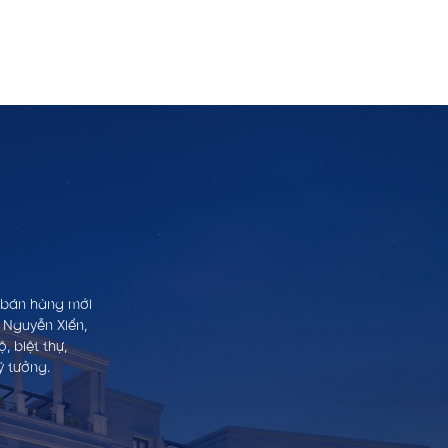
h bán hàng mới
 Nguyễn Xiển,
 biệt thự,
ý tưởng.