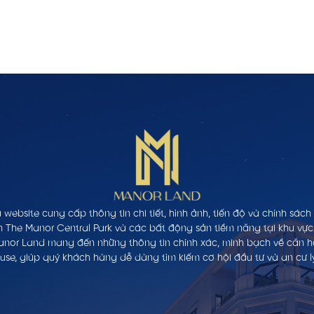
 website cung cấp thông tin chi tiết, hình ảnh, tiến độ và chính sác
n The Manor Central Park và các bất động sản tiềm năng tại khu vực
anor Land mang đến những thông tin chính xác, minh bạch về căn hộ,
se, giúp quý khách hàng dễ dàng tìm kiếm cơ hội đầu tư và an cư l