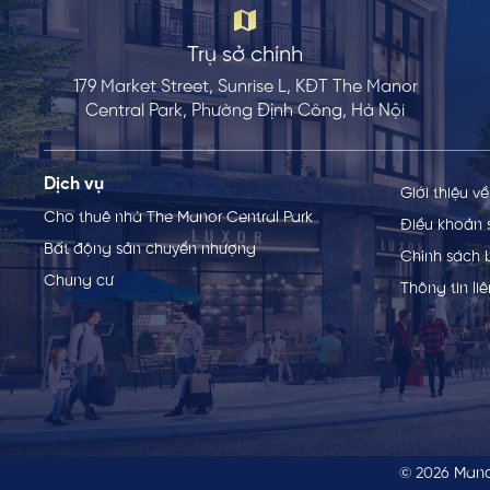
Trụ sở chính
179 Market Street, Sunrise L, KĐT The Manor
Central Park, Phường Định Công, Hà Nội
Dịch vụ
Giới thiệu v
Cho thuê nhà The Manor Central Park
Điều khoản 
Bất động sản chuyển nhượng
Chính sách 
Chung cư
Thông tin li
© 2026
Mano