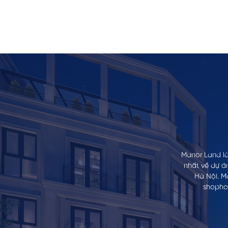
Manor Land là
nhất về dự á
Hà Nội. M
shophou