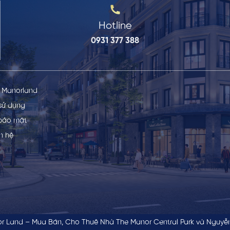
Hotline
0931 377 388
ề Manorland
sử dụng
bảo mật
ên hệ
r Land – Mua Bán, Cho Thuê Nhà The Manor Central Park và Nguyễn