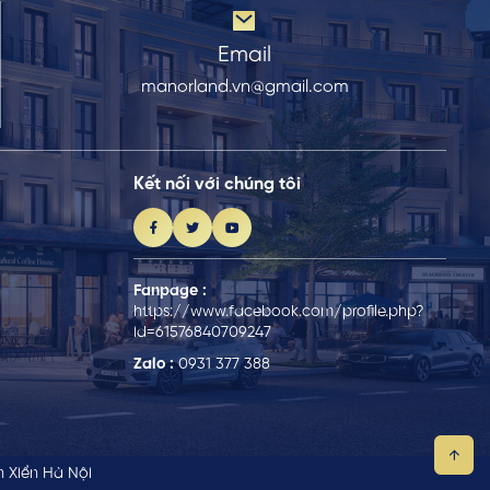
Email
manorland.vn@gmail.com
Kết nối với chúng tôi
Fanpage :
https://www.facebook.com/profile.php?
id=61576840709247
Zalo :
0931 377 388
 Xiển Hà Nội