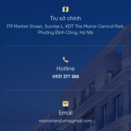
Trụ sở chính
179 Market Street, Sunrise L, KĐT The Manor Central Park,
Phường Định Công, Hà Nội
Hotline
0931 377 388
Email
manorland.vn@gmail.com