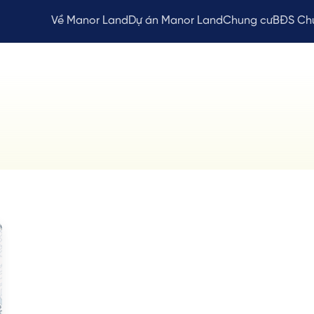
Về Manor Land
Dự án Manor Land
Chung cư
BĐS Ch