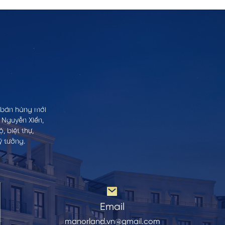
h bán hàng mới
 Nguyễn Xiển,
 biệt thự,
ý tưởng.
Email
manorland.vn@gmail.com