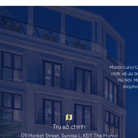
Manor Land là
nhất về dự á
Hà Nội. M
shophou
Trụ sở chính
179 Market Street, Sunrise L, KĐT The Manor