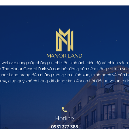
 website cung cấp thông tin chi tiết, hình ảnh, tiến độ và chính sác
n The Manor Central Park và các bất động sản tiềm năng tại khu vực
anor Land mang đến những thông tin chính xác, minh bạch về căn hộ,
se, giúp quý khách hàng dễ dàng tìm kiếm cơ hội đầu tư và an cư l
Hotline
0931 377 388