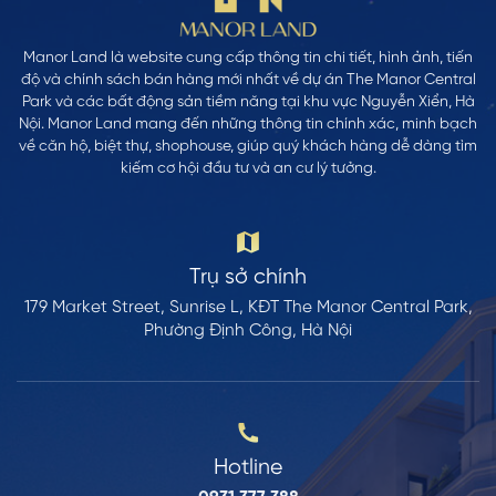
Manor Land là website cung cấp thông tin chi tiết, hình ảnh, tiến
độ và chính sách bán hàng mới nhất về dự án The Manor Central
Park và các bất động sản tiềm năng tại khu vực Nguyễn Xiển, Hà
Nội. Manor Land mang đến những thông tin chính xác, minh bạch
về căn hộ, biệt thự, shophouse, giúp quý khách hàng dễ dàng tìm
kiếm cơ hội đầu tư và an cư lý tưởng.
Trụ sở chính
179 Market Street, Sunrise L, KĐT The Manor Central Park,
Phường Định Công, Hà Nội
Hotline