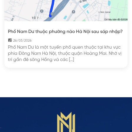
Phố Nam Dư thuộc phường nào Hà Nội sau sáp nhập?
26/03/2026
Phố Nam Dư là một tuyến phố quen thuộc tại khu vực
phía Đông Nam Hà Nội, thuộc quận Hoàng Mai. Nhờ vị
trí gần đê sông Hồng và các […]