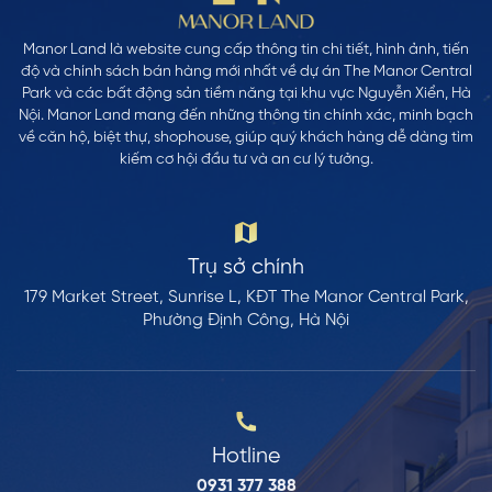
Manor Land là website cung cấp thông tin chi tiết, hình ảnh, tiến
độ và chính sách bán hàng mới nhất về dự án The Manor Central
Park và các bất động sản tiềm năng tại khu vực Nguyễn Xiển, Hà
Nội. Manor Land mang đến những thông tin chính xác, minh bạch
về căn hộ, biệt thự, shophouse, giúp quý khách hàng dễ dàng tìm
kiếm cơ hội đầu tư và an cư lý tưởng.
Trụ sở chính
179 Market Street, Sunrise L, KĐT The Manor Central Park,
Phường Định Công, Hà Nội
Hotline
0931 377 388