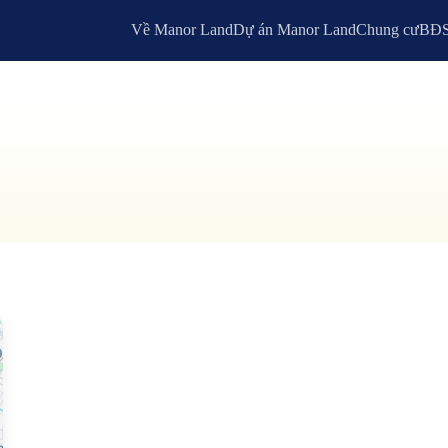
Về Manor Land
Dự án Manor Land
Chung cư
BĐS