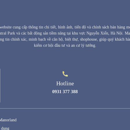
ebsite cung cấp thông tin chi tiết, hình ảnh, tiến độ và chính sách bán hàng m
ral Park và các bất động sản tiềm năng tại khu vực Nguyễn Xiển, Hà Nội. 
ng tin chính xác, minh bạch về căn hộ, biệt thự, shophouse, giúp quý khách hà
kiếm cơ hội đầu tư và an cư lý tưởng.
Hotline
0931 377 388
 Manorland
ử dụng