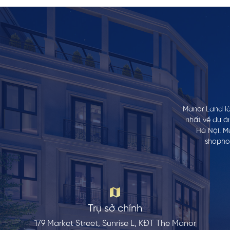
Manor Land là
nhất về dự á
Hà Nội. M
shophou
Trụ sở chính
179 Market Street, Sunrise L, KĐT The Manor