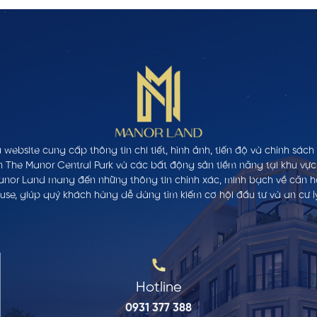
 website cung cấp thông tin chi tiết, hình ảnh, tiến độ và chính sác
n The Manor Central Park và các bất động sản tiềm năng tại khu vực
anor Land mang đến những thông tin chính xác, minh bạch về căn hộ,
se, giúp quý khách hàng dễ dàng tìm kiếm cơ hội đầu tư và an cư l
Hotline
0931 377 388