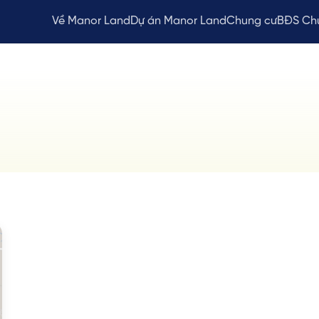
Về Manor Land
Dự án Manor Land
Chung cư
BĐS Ch