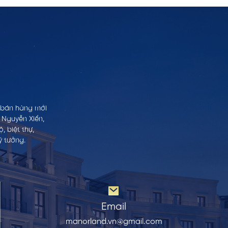
h bán hàng mới
 Nguyễn Xiển,
 biệt thự,
ý tưởng.
Email
manorland.vn@gmail.com