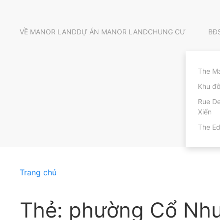
VỀ MANOR LAND
DỰ ÁN MANOR LAND
CHUNG CƯ
BĐ
The Ma
Khu đô
Rue D
Xiển
The E
Trang chủ
Thẻ:
phường Cổ Nhuế