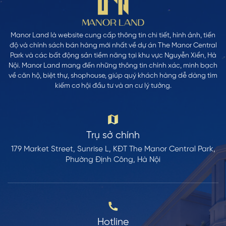
Manor Land là website cung cấp thông tin chi tiết, hình ảnh, tiến
độ và chính sách bán hàng mới nhất về dự án The Manor Central
Park và các bất động sản tiềm năng tại khu vực Nguyễn Xiển, Hà
Nội. Manor Land mang đến những thông tin chính xác, minh bạch
về căn hộ, biệt thự, shophouse, giúp quý khách hàng dễ dàng tìm
kiếm cơ hội đầu tư và an cư lý tưởng.
Trụ sở chính
179 Market Street, Sunrise L, KĐT The Manor Central Park,
Phường Định Công, Hà Nội
Hotline