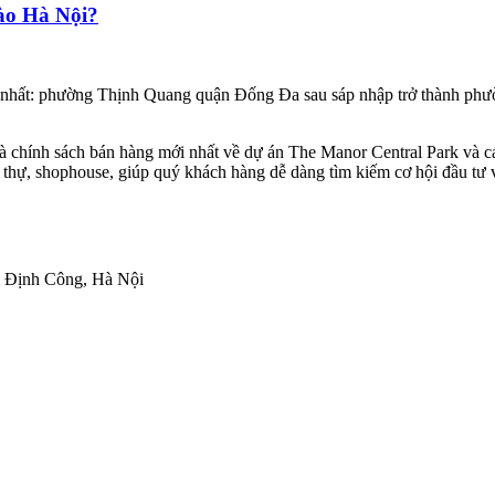
ào Hà Nội?
hất: phường Thịnh Quang quận Đống Đa sau sáp nhập trở thành phườn
ộ và chính sách bán hàng mới nhất về dự án The Manor Central Park và
 thự, shophouse, giúp quý khách hàng dễ dàng tìm kiếm cơ hội đầu tư v
g Định Công, Hà Nội