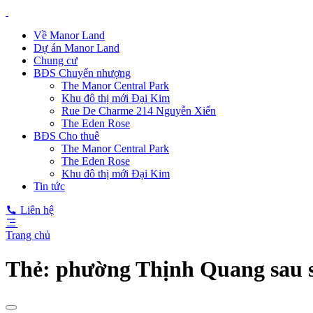
Về Manor Land
Dự án Manor Land
Chung cư
BĐS Chuyển nhượng
The Manor Central Park
Khu đô thị mới Đại Kim
Rue De Charme 214 Nguyễn Xiển
The Eden Rose
BĐS Cho thuê
The Manor Central Park
The Eden Rose
Khu đô thị mới Đại Kim
Tin tức
Liên hệ
Trang chủ
Thẻ:
phường Thịnh Quang sau 