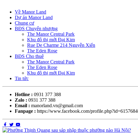
Về Manor Land
Dự án Manor Land
Chung cư
BĐS Chuyển nhượng
The Manor Central Park
Khu đô thị mới Đại Kim
Rue De Charme 214 Nguyễn Xiển
The Eden Rose
BĐS Cho thuê
The Manor Central Park
The Eden Rose
Khu đô thị mới Đại Kim
Tin tức
Hotline :
0931 377 388
Zalo :
0931 377 388
Email :
manorland.vn@gmail.com
Fanpage :
https://www.facebook.com/profile.php?id=615768