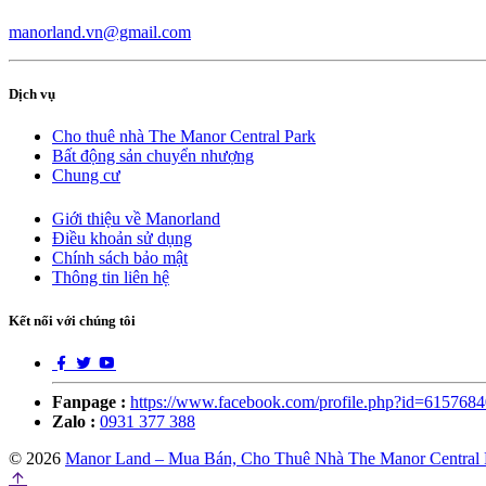
manorland.vn@gmail.com
Dịch vụ
Cho thuê nhà The Manor Central Park
Bất động sản chuyển nhượng
Chung cư
Giới thiệu về Manorland
Điều khoản sử dụng
Chính sách bảo mật
Thông tin liên hệ
Kết nối với chúng tôi
Fanpage :
https://www.facebook.com/profile.php?id=615768
Zalo :
0931 377 388
© 2026
Manor Land – Mua Bán, Cho Thuê Nhà The Manor Central 