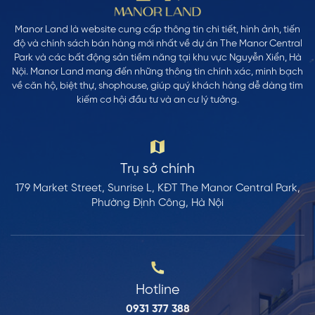
Manor Land là website cung cấp thông tin chi tiết, hình ảnh, tiến
độ và chính sách bán hàng mới nhất về dự án The Manor Central
Park và các bất động sản tiềm năng tại khu vực Nguyễn Xiển, Hà
Nội. Manor Land mang đến những thông tin chính xác, minh bạch
về căn hộ, biệt thự, shophouse, giúp quý khách hàng dễ dàng tìm
kiếm cơ hội đầu tư và an cư lý tưởng.
Trụ sở chính
179 Market Street, Sunrise L, KĐT The Manor Central Park,
Phường Định Công, Hà Nội
Hotline
0931 377 388