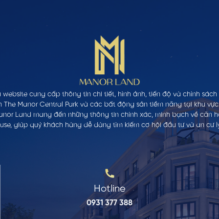
 website cung cấp thông tin chi tiết, hình ảnh, tiến độ và chính sác
n The Manor Central Park và các bất động sản tiềm năng tại khu vực
anor Land mang đến những thông tin chính xác, minh bạch về căn hộ,
se, giúp quý khách hàng dễ dàng tìm kiếm cơ hội đầu tư và an cư l
Hotline
0931 377 388