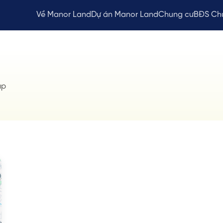
Về Manor Land
Dự án Manor Land
Chung cư
BĐS Ch
ập