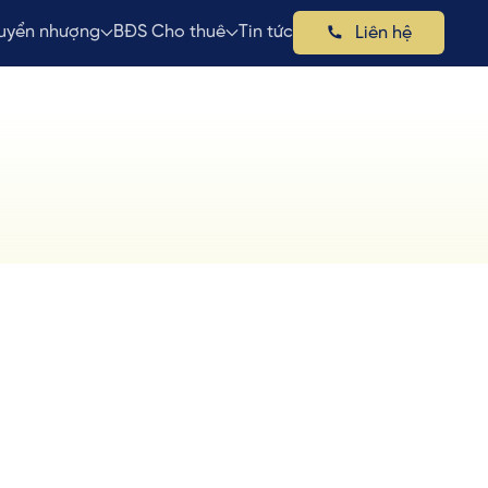
uyển nhượng
BĐS Cho thuê
Tin tức
Liên hệ