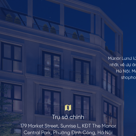
Manor Land là
nhất về dự á
Hà Nội. M
shophou
Trụ sở chính
179 Market Street, Sunrise L, KĐT The Manor
Central Park, Phường Định Công, Hà Nội