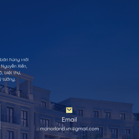
h bán hàng mới
 Nguyễn Xiển,
 biệt thự,
ý tưởng.
Email
manorland.vn@gmail.com