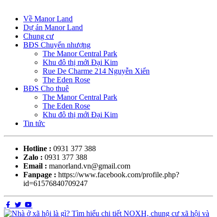
Về Manor Land
Dự án Manor Land
Chung cư
BĐS Chuyển nhượng
The Manor Central Park
Khu đô thị mới Đại Kim
Rue De Charme 214 Nguyễn Xiển
The Eden Rose
BĐS Cho thuê
The Manor Central Park
The Eden Rose
Khu đô thị mới Đại Kim
Tin tức
Hotline :
0931 377 388
Zalo :
0931 377 388
Email :
manorland.vn@gmail.com
Fanpage :
https://www.facebook.com/profile.php?
id=61576840709247