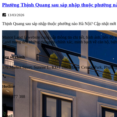
Phường Thịnh Quang sau sáp nhập thuộc phường n
13/03/2026
Thịnh Quang sau sáp nhập thuộc phường nào Hà Nội? Cập nhật mới n
Manor Land là website cung cấp thông tin chi tiết, hình ảnh, tiến đ
Land mang đến những thông tin chính xác, minh bạch về căn hộ, biệt
Trụ sở chính
179 Market Street, Sunrise L, KĐT The Manor Central Park, Phườn
Hotline
0931 377 388
Email