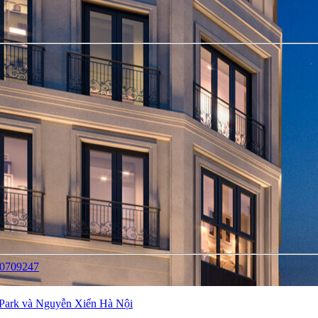
40709247
Park và Nguyễn Xiển Hà Nội