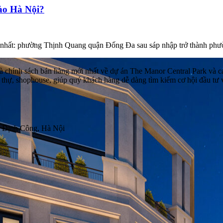
ào Hà Nội?
hất: phường Thịnh Quang quận Đống Đa sau sáp nhập trở thành phườn
ộ và chính sách bán hàng mới nhất về dự án The Manor Central Park và
 thự, shophouse, giúp quý khách hàng dễ dàng tìm kiếm cơ hội đầu tư v
g Định Công, Hà Nội