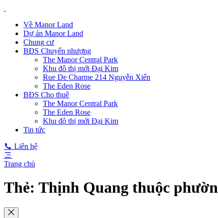
Về Manor Land
Dự án Manor Land
Chung cư
BĐS Chuyển nhượng
The Manor Central Park
Khu đô thị mới Đại Kim
Rue De Charme 214 Nguyễn Xiển
The Eden Rose
BĐS Cho thuê
The Manor Central Park
The Eden Rose
Khu đô thị mới Đại Kim
Tin tức
Liên hệ
Trang chủ
Thẻ:
Thịnh Quang thuộc phườn