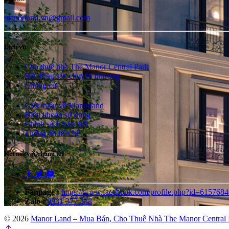
manorland.vn@gmail.com
Dịch vụ
Cho thuê nhà The Manor Central Park
Bất động sản chuyển nhượng
Chung cư
Giới thiệu về Manorland
Điều khoản sử dụng
Chính sách bảo mật
Thông tin liên hệ
Kết nối với chúng tôi
Fanpage :
https://www.facebook.com/profile.php?id=615768
Zalo :
0931 377 388
© 2026
Manor Land – Mua Bán, Cho Thuê Nhà The Manor Central 