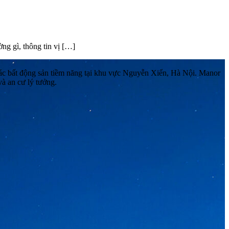
g gì, thông tin vị […]
 các bất động sản tiềm năng tại khu vực Nguyễn Xiển, Hà Nội. Manor
à an cư lý tưởng.