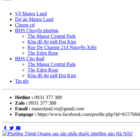
Về Manor Land
Dự án Manor Land
Chung cư
BĐS Chuyển nhượng
The Manor Central Park
Khu đô thị mới Đại Kim
Rue De Charme 214 Nguyễn Xiển
The Eden Rose
BĐS Cho thuê
The Manor Central Park
The Eden Rose
Khu đô thị mới Đại Kim
Tin tức
Hotline :
0931 377 388
Zalo :
0931 377 388
Email :
manorland.vn@gmail.com
Fanpage :
https://www.facebook.com/profile.php?id=615768