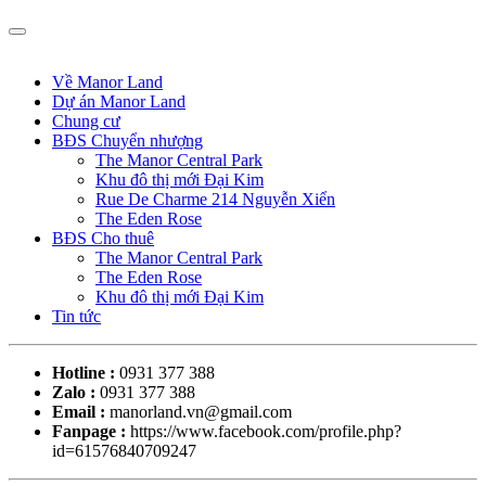
Về Manor Land
Dự án Manor Land
Chung cư
BĐS Chuyển nhượng
The Manor Central Park
Khu đô thị mới Đại Kim
Rue De Charme 214 Nguyễn Xiển
The Eden Rose
BĐS Cho thuê
The Manor Central Park
The Eden Rose
Khu đô thị mới Đại Kim
Tin tức
Hotline :
0931 377 388
Zalo :
0931 377 388
Email :
manorland.vn@gmail.com
Fanpage :
https://www.facebook.com/profile.php?
id=61576840709247