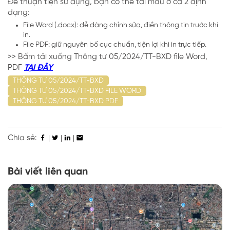
Để thuận tiện sử dụng, bạn có thể tải mẫu ở cả 2 định
dạng:
File Word (.docx): dễ dàng chỉnh sửa, điền thông tin trước khi
in.
File PDF: giữ nguyên bố cục chuẩn, tiện lợi khi in trực tiếp.
>> Bấm tải xuống Thông tư 05/2024/TT-BXD file Word,
PDF
TẠI ĐÂY
THÔNG TƯ 05/2024/TT-BXD
THÔNG TƯ 05/2024/TT-BXD FILE WORD
THÔNG TƯ 05/2024/TT-BXD PDF
Chia sẻ:
|
|
|
Bài viết liên quan