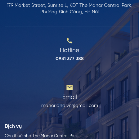
179 Market Street, Sunrise L, KĐT The Manor Central Park,
Phường Định Công, Hà Nội
Hotline
0931 377 388
Email
manorland.vn@gmail.com
Dịch vụ
Cho thuê nhà The Manor Central Park