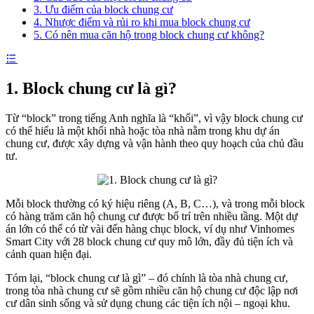
3. Ưu điểm của block chung cư
4. Nhược điểm và rủi ro khi mua block chung cư
5. Có nên mua căn hộ trong block chung cư không?
1. Block chung cư là gì?
Từ “block” trong tiếng Anh nghĩa là “khối”, vì vậy block chung cư
có thể hiểu là một khối nhà hoặc tòa nhà nằm trong khu dự án
chung cư, được xây dựng và vận hành theo quy hoạch của chủ đầu
tư.
Mỗi block thường có ký hiệu riêng (A, B, C…), và trong mỗi block
có hàng trăm căn hộ chung cư được bố trí trên nhiều tầng. Một dự
án lớn có thể có từ vài đến hàng chục block, ví dụ như Vinhomes
Smart City với 28 block chung cư quy mô lớn, đầy đủ tiện ích và
cảnh quan hiện đại.
Tóm lại, “block chung cư là gì” – đó chính là tòa nhà chung cư,
trong tòa nhà chung cư sẽ gồm nhiều căn hộ chung cư độc lập nơi
cư dân sinh sống và sử dụng chung các tiện ích nội – ngoại khu.