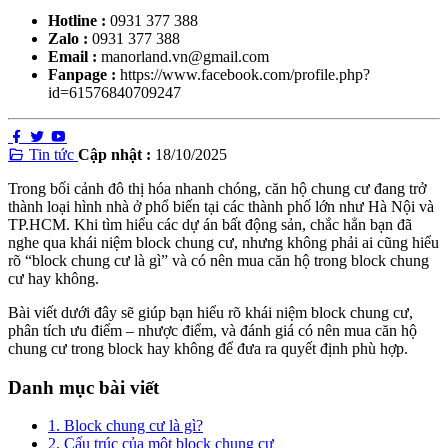
Hotline :
0931 377 388
Zalo :
0931 377 388
Email :
manorland.vn@gmail.com
Fanpage :
https://www.facebook.com/profile.php?
id=61576840709247
Tin tức
Cập nhật :
18/10/2025
Trong bối cảnh đô thị hóa nhanh chóng, căn hộ chung cư đang trở
thành loại hình nhà ở phổ biến tại các thành phố lớn như Hà Nội và
TP.HCM. Khi tìm hiểu các dự án bất động sản, chắc hẳn bạn đã
nghe qua khái niệm block chung cư, nhưng không phải ai cũng hiểu
rõ “block chung cư là gì” và có nên mua căn hộ trong block chung
cư hay không.
Bài viết dưới đây sẽ giúp bạn hiểu rõ khái niệm block chung cư,
phân tích ưu điểm – nhược điểm, và đánh giá có nên mua căn hộ
chung cư trong block hay không để đưa ra quyết định phù hợp.
Danh mục bài viết
1. Block chung cư là gì?
2. Cấu trúc của một block chung cư