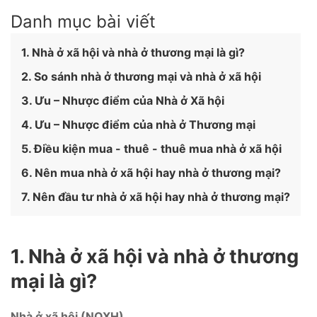
Danh mục bài viết
1. Nhà ở xã hội và nhà ở thương mại là gì?
2. So sánh nhà ở thương mại và nhà ở xã hội
3. Ưu – Nhược điểm của Nhà ở Xã hội
4. Ưu – Nhược điểm của nhà ở Thương mại
5. Điều kiện mua - thuê - thuê mua nhà ở xã hội
6. Nên mua nhà ở xã hội hay nhà ở thương mại?
7. Nên đầu tư nhà ở xã hội hay nhà ở thương mại?
1. Nhà ở xã hội và nhà ở thương
mại là gì?
Nhà ở xã hội (NOXH)