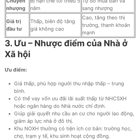
Chuyển
Bị hạn chế tối thiểu 5
Tự do mua bán và
nhượng
năm
sang nhượng
Cao, tăng theo thị
Giá trị
Thấp, biên độ tăng
trường, thanh khoản
đầu tư
giá không cao
mạnh
3. Ưu – Nhược điểm của Nhà ở
Xã hội
Ưu điểm:
Giá thấp, phù hợp người thu nhập thấp – trung
bình.
Có thể vay vốn ưu đãi lãi suất thấp từ NHCSXH
hoặc ngân hàng do Nhà nước chỉ định.
Giúp giải quyết nhu cầu an cư cho người lao động,
giảm áp lực nhà ở đô thị.
Khu NOXH thường có tiện ích cơ bản: trường học,
chợ, trạm y tế, khu sinh hoạt cộng đồng.