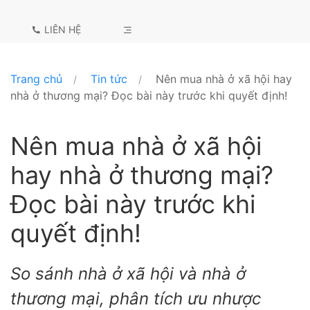
LIÊN HỆ
Trang chủ
Tin tức
Nên mua nhà ở xã hội hay
nhà ở thương mại? Đọc bài này trước khi quyết định!
Nên mua nhà ở xã hội
hay nhà ở thương mại?
Đọc bài này trước khi
quyết định!
So sánh nhà ở xã hội và nhà ở
thương mại, phân tích ưu nhược