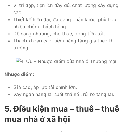
Vị trí đẹp, tiện ích đầy đủ, chất lượng xây dựng
cao.
Thiết kế hiện đại, đa dạng phân khúc, phù hợp
nhiều nhóm khách hàng.
Dễ sang nhượng, cho thuê, dòng tiền tốt.
Thanh khoản cao, tiềm năng tăng giá theo thị
trường.
Nhược điểm:
Giá cao, áp lực tài chính lớn.
Vay ngân hàng lãi suất thả nổi, rủi ro tăng lãi.
5. Điều kiện mua – thuê – thuê
mua nhà ở xã hội