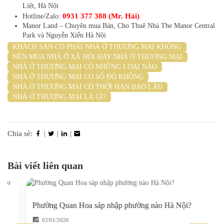
Liệt, Hà Nội
0931 377 388 (Mr. Hải)
Hotline/Zalo:
Manor Land – Chuyên mua Bán, Cho Thuê Nhà The Manor Central
Park và Nguyễn Xiển Hà Nội
KHÁCH SẠN CÓ PHẢI NHÀ Ở THƯƠNG MẠI KHÔNG
NÊN MUA NHÀ Ở XÃ HỘI HAY NHÀ Ở THƯƠNG MẠI
NHÀ Ở THƯƠNG MẠI CÓ NHỮNG LOẠI NÀO
NHÀ Ở THƯƠNG MẠI CÓ SỔ ĐỎ KHÔNG
NHÀ Ở THƯƠNG MẠI CÓ THỜI HẠN BAO LÂU
NHÀ Ở THƯƠNG MẠI LÀ GÌ?
Chia sẻ:
|
|
|
Bài viết liên quan
Phường Quan Hoa sáp nhập phường nào Hà Nội?
03/01/2026