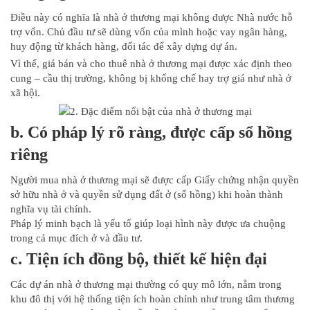
Điều này có nghĩa là nhà ở thương mại không được Nhà nước hỗ
trợ vốn. Chủ đầu tư sẽ dùng vốn của mình hoặc vay ngân hàng,
huy động từ khách hàng, đối tác để xây dựng dự án.
Vì thế, giá bán và cho thuê nhà ở thương mại được xác định theo
cung – cầu thị trường, không bị khống chế hay trợ giá như nhà ở
xã hội.
b. Có pháp lý rõ ràng, được cấp sổ hồng
riêng
Người mua nhà ở thương mại sẽ được cấp Giấy chứng nhận quyền
sở hữu nhà ở và quyền sử dụng đất ở (sổ hồng) khi hoàn thành
nghĩa vụ tài chính.
Pháp lý minh bạch là yếu tố giúp loại hình này được ưa chuộng
trong cả mục đích ở và đầu tư.
c. Tiện ích đồng bộ, thiết kế hiện đại
Các dự án nhà ở thương mại thường có quy mô lớn, nằm trong
khu đô thị với hệ thống tiện ích hoàn chỉnh như trung tâm thương