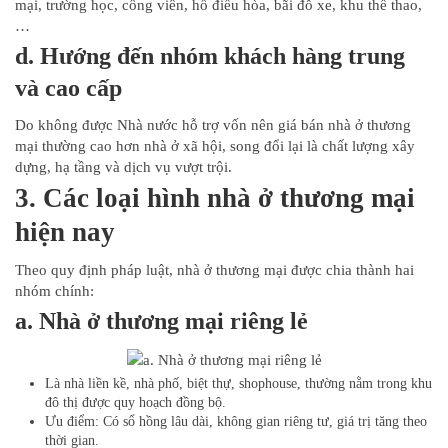
mại, trường học, công viên, hồ điều hòa, bãi đỗ xe, khu thể thao,
…
d. Hướng đến nhóm khách hàng trung
và cao cấp
Do không được Nhà nước hỗ trợ vốn nên giá bán nhà ở thương
mại thường cao hơn nhà ở xã hội, song đổi lại là chất lượng xây
dựng, hạ tầng và dịch vụ vượt trội.
3. Các loại hình nhà ở thương mại
hiện nay
Theo quy định pháp luật, nhà ở thương mại được chia thành hai
nhóm chính:
a. Nhà ở thương mại riêng lẻ
Là nhà liền kề, nhà phố, biệt thự, shophouse, thường nằm trong khu
đô thị được quy hoạch đồng bộ.
Ưu điểm: Có sổ hồng lâu dài, không gian riêng tư, giá trị tăng theo
thời gian.