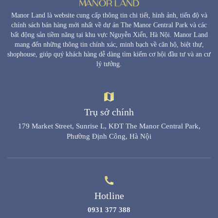
Manor Land là website cung cấp thông tin chi tiết, hình ảnh, tiến độ và
chính sách bán hàng mới nhất về dự án The Manor Central Park và các
bất động sản tiềm năng tại khu vực Nguyễn Xiển, Hà Nội. Manor Land
mang đến những thông tin chính xác, minh bạch về căn hộ, biệt thự,
shophouse, giúp quý khách hàng dễ dàng tìm kiếm cơ hội đầu tư và an cư
lý tưởng.
Trụ sở chính
179 Market Street, Sunrise L, KĐT The Manor Central Park,
Phường Định Công, Hà Nội
Hotline
0931 377 388