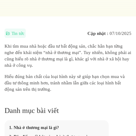
Tin tức
Cập nhật :
07/10/2025
Khi tìm mua nhà hoặc đầu tư bất động sản, chắc hẳn bạn từng
nghe đến khái niệm “nhà ở thương mại”. Tuy nhiên, không phải ai
cũng hiểu rõ nhà ở thương mại là gì, khác gì với nhà ở xã hội hay
nhà ở công vụ.
Hiểu đúng bản chất của loại hình này sẽ giúp bạn chọn mua và
đầu tư thông minh hơn, tránh nhầm lẫn giữa các loại hình bất
động sản trên thị trường.
Danh mục bài viết
1. Nhà ở thương mại là gì?