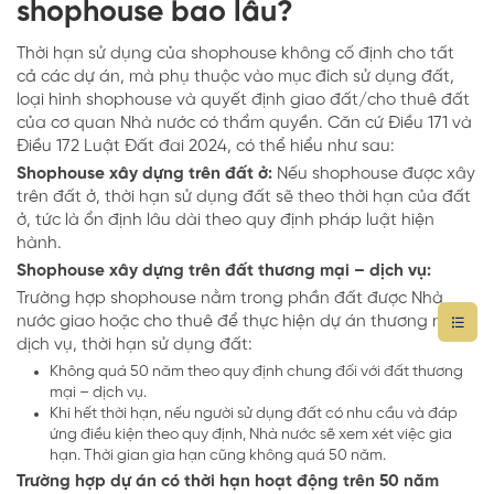
shophouse bao lâu?
Thời hạn sử dụng của shophouse không cố định cho tất
cả các dự án, mà phụ thuộc vào mục đích sử dụng đất,
loại hình shophouse và quyết định giao đất/cho thuê đất
của cơ quan Nhà nước có thẩm quyền. Căn cứ Điều 171 và
Điều 172 Luật Đất đai 2024, có thể hiểu như sau:
Shophouse xây dựng trên đất ở:
Nếu shophouse được xây
trên đất ở, thời hạn sử dụng đất sẽ theo thời hạn của đất
ở, tức là ổn định lâu dài theo quy định pháp luật hiện
hành.
Shophouse xây dựng trên đất thương mại – dịch vụ:
Trường hợp shophouse nằm trong phần đất được Nhà
nước giao hoặc cho thuê để thực hiện dự án thương mại –
dịch vụ, thời hạn sử dụng đất:
Không quá 50 năm theo quy định chung đối với đất thương
mại – dịch vụ.
Khi hết thời hạn, nếu người sử dụng đất có nhu cầu và đáp
ứng điều kiện theo quy định, Nhà nước sẽ xem xét việc gia
hạn. Thời gian gia hạn cũng không quá 50 năm.
Trường hợp dự án có thời hạn hoạt động trên 50 năm