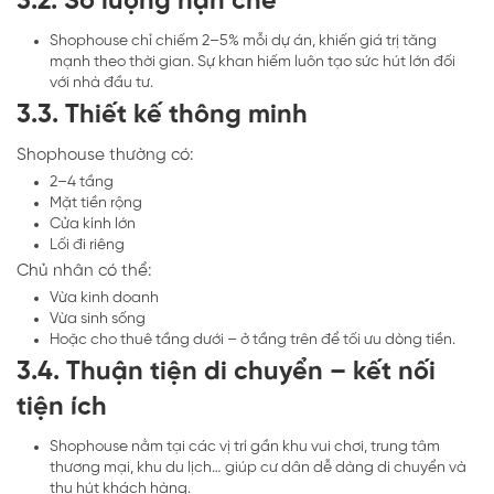
3.2. Số lượng hạn chế
Shophouse chỉ chiếm 2–5% mỗi dự án, khiến giá trị tăng
mạnh theo thời gian. Sự khan hiếm luôn tạo sức hút lớn đối
với nhà đầu tư.
3.3. Thiết kế thông minh
Shophouse thường có:
2–4 tầng
Mặt tiền rộng
Cửa kính lớn
Lối đi riêng
Chủ nhân có thể:
Vừa kinh doanh
Vừa sinh sống
Hoặc cho thuê tầng dưới – ở tầng trên để tối ưu dòng tiền.
3.4. Thuận tiện di chuyển – kết nối
tiện ích
Shophouse nằm tại các vị trí gần khu vui chơi, trung tâm
thương mại, khu du lịch… giúp cư dân dễ dàng di chuyển và
thu hút khách hàng.