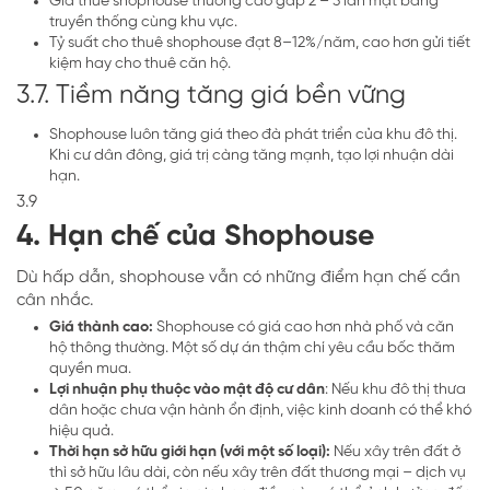
Giá thuê shophouse thường cao gấp 2 – 3 lần mặt bằng
truyền thống cùng khu vực.
Tỷ suất cho thuê shophouse đạt 8–12%/năm, cao hơn gửi tiết
kiệm hay cho thuê căn hộ.
3.7. Tiềm năng tăng giá bền vững
Shophouse luôn tăng giá theo đà phát triển của khu đô thị.
Khi cư dân đông, giá trị càng tăng mạnh, tạo lợi nhuận dài
hạn.
3.9
4. Hạn chế của Shophouse
Dù hấp dẫn, shophouse vẫn có những điểm hạn chế cần
cân nhắc.
Giá thành cao:
Shophouse có giá cao hơn nhà phố và căn
hộ thông thường. Một số dự án thậm chí yêu cầu bốc thăm
quyền mua.
Lợi nhuận phụ thuộc vào mật độ cư dân
: Nếu khu đô thị thưa
dân hoặc chưa vận hành ổn định, việc kinh doanh có thể khó
hiệu quả.
Thời hạn sở hữu giới hạn (với một số loại):
Nếu xây trên đất ở
thì sở hữu lâu dài, còn nếu xây trên đất thương mại – dịch vụ