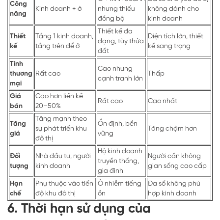
Công
Kinh doanh + ở
nhưng thiếu
không dành cho
năng
đồng bộ
kinh doanh
Thiết kế đa
Thiết
Tầng 1 kinh doanh,
Diện tích lớn, thiết
dạng, tùy thửa
kế
tầng trên để ở
kế sang trọng
đất
Tính
Cao nhưng
thương
Rất cao
Thấp
cạnh tranh lớn
mại
Giá
Cao hơn liền kề
Rất cao
Cao nhất
bán
20–50%
Tăng mạnh theo
Tăng
Ổn định, bền
sự phát triển khu
Tăng chậm hơn
giá
vững
đô thị
Hộ kinh doanh
Đối
Nhà đầu tư, người
Người cần không
truyền thống,
tượng
kinh doanh
gian sống cao cấp
gia đình
Hạn
Phụ thuộc vào tiến
Ô nhiễm tiếng
Đa số không phù
chế
độ khu đô thị
ồn
hợp kinh doanh
6. Thời hạn sử dụng của