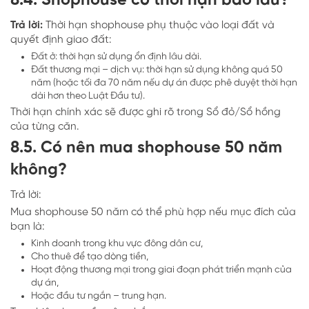
8.4. Shophouse có thời hạn bao lâu?
Trả lời:
Thời hạn shophouse phụ thuộc vào loại đất và
quyết định giao đất:
Đất ở: thời hạn sử dụng ổn định lâu dài.
Đất thương mại – dịch vụ: thời hạn sử dụng không quá 50
năm (hoặc tối đa 70 năm nếu dự án được phê duyệt thời hạn
dài hơn theo Luật Đầu tư).
Thời hạn chính xác sẽ được ghi rõ trong Sổ đỏ/Sổ hồng
của từng căn.
8.5. Có nên mua shophouse 50 năm
không?
Trả lời:
Mua shophouse 50 năm có thể phù hợp nếu mục đích của
bạn là:
Kinh doanh trong khu vực đông dân cư,
Cho thuê để tạo dòng tiền,
Hoạt động thương mại trong giai đoạn phát triển mạnh của
dự án,
Hoặc đầu tư ngắn – trung hạn.