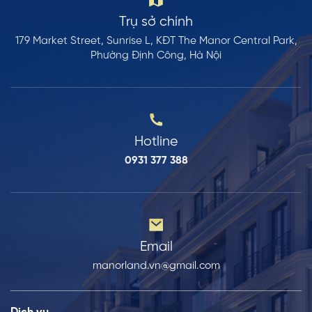
Trụ sở chính
179 Market Street, Sunrise L, KĐT The Manor Central Park,
Phường Định Công, Hà Nội
Hotline
0931 377 388
Email
manorland.vn@gmail.com