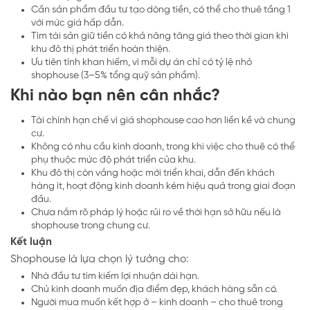
Cần sản phẩm đầu tư tạo dòng tiền, có thể cho thuê tầng 1
với mức giá hấp dẫn.
Tìm tài sản giữ tiền có khả năng tăng giá theo thời gian khi
khu đô thị phát triển hoàn thiện.
Ưu tiên tính khan hiếm, vì mỗi dự án chỉ có tỷ lệ nhỏ
shophouse (3–5% tổng quỹ sản phẩm).
Khi nào bạn nên cân nhắc?
Tài chính hạn chế vì giá shophouse cao hơn liền kề và chung
cư.
Không có nhu cầu kinh doanh, trong khi việc cho thuê có thể
phụ thuộc mức độ phát triển của khu.
Khu đô thị còn vắng hoặc mới triển khai, dẫn đến khách
hàng ít, hoạt động kinh doanh kém hiệu quả trong giai đoạn
đầu.
Chưa nắm rõ pháp lý hoặc rủi ro về thời hạn sở hữu nếu là
shophouse trong chung cư.
Kết luận
Shophouse là lựa chọn lý tưởng cho:
Nhà đầu tư tìm kiếm lợi nhuận dài hạn.
Chủ kinh doanh muốn địa điểm đẹp, khách hàng sẵn có.
Người mua muốn kết hợp ở – kinh doanh – cho thuê trong