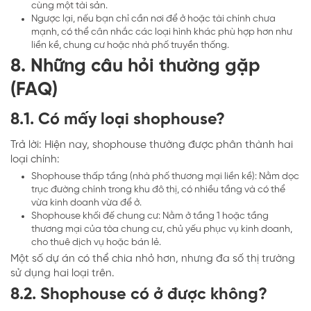
cùng một tài sản.
Ngược lại, nếu bạn chỉ cần nơi để ở hoặc tài chính chưa
mạnh, có thể cân nhắc các loại hình khác phù hợp hơn như
liền kề, chung cư hoặc nhà phố truyền thống.
8. Những câu hỏi thường gặp
(FAQ)
8.1. Có mấy loại shophouse?
Trả lời: Hiện nay, shophouse thường được phân thành hai
loại chính:
Shophouse thấp tầng (nhà phố thương mại liền kề): Nằm dọc
trục đường chính trong khu đô thị, có nhiều tầng và có thể
vừa kinh doanh vừa để ở.
Shophouse khối đế chung cư: Nằm ở tầng 1 hoặc tầng
thương mại của tòa chung cư, chủ yếu phục vụ kinh doanh,
cho thuê dịch vụ hoặc bán lẻ.
Một số dự án có thể chia nhỏ hơn, nhưng đa số thị trường
sử dụng hai loại trên.
8.2. Shophouse có ở được không?