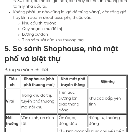
→ 50 năm, có thể xin gia hạn, điều này có thể ảnh hưởng đến
tâm lý nhà đầu tư.
Không phải lúc nào cũng là ‘gà đẻ trứng vàng’, việc tăng giá
hay kinh doanh shophouse phụ thuộc vào:
Nhu cầu thị trường
Quy hoạch khu đô thị
Lượng cư dân
Tính sầm uất của khu thương mại
5. So sánh Shophouse, nhà mặt
phố và biệt thự
Bảng so sánh chi tiết
Tiêu
Shophouse (nhà
Nhà mặt phố
Biệt thự
chí
phố thương mại)
truyền thống
Trên trục
Trong khu đô thị,
đường lớn,
Khu cao cấp, yên
Vị trí
tuyến phố thương
giao thông
tĩnh
mại nội khu
đông
Môi
Văn minh, an ninh
Ồn ào, bụi,
Riêng tư, thoáng
trường
tốt
đông đúc
đãng
Ở + kinh doanh
Đa số chủ yếu để ở,