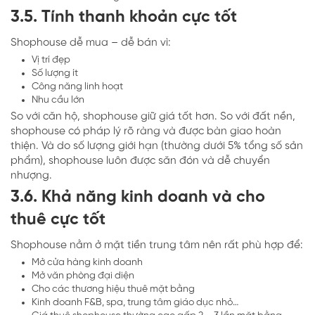
3.5. Tính thanh khoản cực tốt
Shophouse dễ mua – dễ bán vì:
Vị trí đẹp
Số lượng ít
Công năng linh hoạt
Nhu cầu lớn
So với căn hộ, shophouse giữ giá tốt hơn. So với đất nền,
shophouse có pháp lý rõ ràng và được bàn giao hoàn
thiện. Và do số lượng giới hạn (thường dưới 5% tổng số sản
phẩm), shophouse luôn được săn đón và dễ chuyển
nhượng.
3.6. Khả năng kinh doanh và cho
thuê cực tốt
Shophouse nằm ở mặt tiền trung tâm nên rất phù hợp để:
Mở cửa hàng kinh doanh
Mở văn phòng đại diện
Cho các thương hiệu thuê mặt bằng
Kinh doanh F&B, spa, trung tâm giáo dục nhỏ…