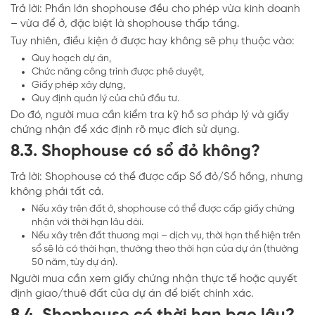
Trả lời: Phần lớn shophouse đều cho phép vừa kinh doanh
– vừa để ở, đặc biệt là shophouse thấp tầng.
Tuy nhiên, điều kiện ở được hay không sẽ phụ thuộc vào:
Quy hoạch dự án,
Chức năng công trình được phê duyệt,
Giấy phép xây dựng,
Quy định quản lý của chủ đầu tư.
Do đó, người mua cần kiểm tra kỹ hồ sơ pháp lý và giấy
chứng nhận để xác định rõ mục đích sử dụng.
8.3. Shophouse có sổ đỏ không?
Trả lời: Shophouse có thể được cấp Sổ đỏ/Sổ hồng, nhưng
không phải tất cả.
Nếu xây trên đất ở, shophouse có thể được cấp giấy chứng
nhận với thời hạn lâu dài.
Nếu xây trên đất thương mại – dịch vụ, thời hạn thể hiện trên
sổ sẽ là có thời hạn, thường theo thời hạn của dự án (thường
50 năm, tùy dự án).
Người mua cần xem giấy chứng nhận thực tế hoặc quyết
định giao/thuê đất của dự án để biết chính xác.