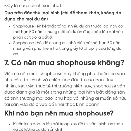
Đây là cách chính xác nhất.
Dựa trên đặc thù loại hình (chỉ để tham khảo, không áp
dụng cho mọi dự án)
Shophouse liền kề thấp tầng: nhiều dự án thuộc loại này có
thời hạn 50 năm, nhưng một số dự án được cấp lâu dài nếu
phần đất đó là đất ở.
Shophouse khối đế chung cư: phổ biến có thời hạn 50 năm,
nhưng vẫn phải kiểm tra trong giấy tờ pháp lý của từng dự
án.
7. Có nên mua shophouse không?
Việc có nên mua shophouse hay không phụ thuộc lớn vào
nhu cầu, tài chính và chiến lược đầu tư của bạn. Tuy
nhiên, xét trên thực tế thị trường hiện nay, shophouse vẫn
được đánh giá là một trong những loại hình bất động sản
có tính thương mại cao, phù hợp với những ai muốn sở hữu
tài sản vừa để ở vừa để khai thác kinh doanh.
Khi nào bạn nên mua shophouse?
Muốn kinh doanh lâu dài trong khu đô thị văn minh, an toàn
và có lượng cư dân ổn định.