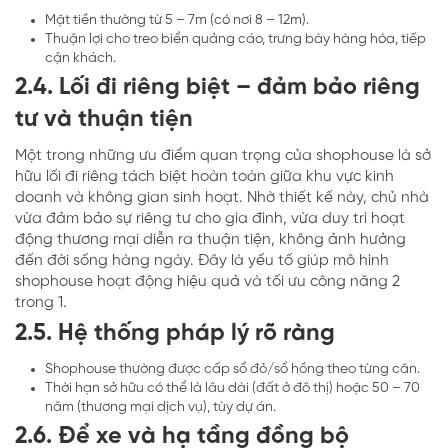
Mặt tiền thường từ 5 – 7m (có nơi 8 – 12m).
Thuận lợi cho treo biển quảng cáo, trưng bày hàng hóa, tiếp
cận khách.
2.4. Lối đi riêng biệt – đảm bảo riêng
tư và thuận tiện
Một trong những ưu điểm quan trọng của shophouse là sở
hữu lối đi riêng tách biệt hoàn toàn giữa khu vực kinh
doanh và không gian sinh hoạt. Nhờ thiết kế này, chủ nhà
vừa đảm bảo sự riêng tư cho gia đình, vừa duy trì hoạt
động thương mại diễn ra thuận tiện, không ảnh hưởng
đến đời sống hàng ngày. Đây là yếu tố giúp mô hình
shophouse hoạt động hiệu quả và tối ưu công năng 2
trong 1.
2.5. Hệ thống pháp lý rõ ràng
Shophouse thường được cấp sổ đỏ/sổ hồng theo từng căn.
Thời hạn sở hữu có thể là lâu dài (đất ở đô thị) hoặc 50 – 70
năm (thương mại dịch vụ), tùy dự án.
2.6. Để xe và hạ tầng đồng bộ