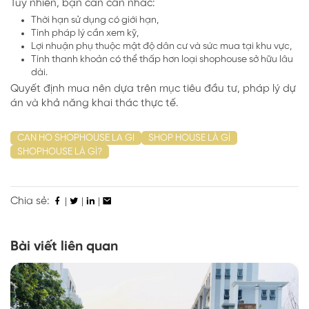
Tuy nhiên, bạn cần cân nhắc:
Thời hạn sử dụng có giới hạn,
Tính pháp lý cần xem kỹ,
Lợi nhuận phụ thuộc mật độ dân cư và sức mua tại khu vực,
Tính thanh khoản có thể thấp hơn loại shophouse sở hữu lâu
dài.
Quyết định mua nên dựa trên mục tiêu đầu tư, pháp lý dự
án và khả năng khai thác thực tế.
CAN HO SHOPHOUSE LA GI
SHOP HOUSE LÀ GÌ
SHOPHOUSE LÀ GÌ?
Chia sẻ:
|
|
|
Bài viết liên quan