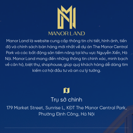
Manor Land là website cung cấp thông tin chi tiết, hình ảnh, tiến
độ và chính sách bán hàng mới nhất về dự án The Manor Central
Park và các bất động sản tiềm năng tại khu vực Nguyễn Xiển, Hà
Nội. Manor Land mang đến những thông tin chính xác, minh bạch
về căn hộ, biệt thự, shophouse, giúp quý khách hàng dễ dàng tìm
kiếm cơ hội đầu tư và an cư lý tưởng.
Trụ sở chính
179 Market Street, Sunrise L, KĐT The Manor Central Park,
Phường Định Công, Hà Nội