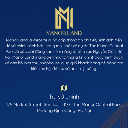
Manor Land là website cung cấp thông tin chi tiết, hình ảnh, tiến
độ và chính sách bán hàng mới nhất về dự án The Manor Central
Park và các bất động sản tiềm năng tại khu vực Nguyễn Xiển, Hà
Nội. Manor Land mang đến những thông tin chính xác, minh bạch
về căn hộ, biệt thự, shophouse, giúp quý khách hàng dễ dàng tìm
kiếm cơ hội đầu tư và an cư lý tưởng.
Trụ sở chính
179 Market Street, Sunrise L, KĐT The Manor Central Park,
Phường Định Công, Hà Nội